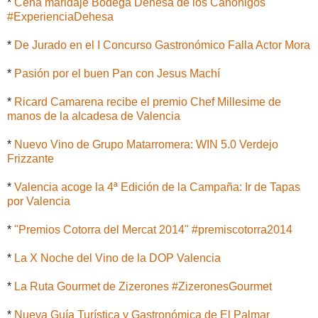
*
Cena maridaje Bodega Dehesa de los Canónigos
#ExperienciaDehesa
*
De Jurado en el I Concurso Gastronómico Falla Actor Mora
*
Pasión por el buen Pan con Jesus Machí
*
Ricard Camarena recibe el premio Chef Millesime de
manos de la alcadesa de Valencia
*
Nuevo Vino de Grupo Matarromera: WIN 5.0 Verdejo
Frizzante
*
Valencia acoge la 4ª Edición de la Campaña: Ir de Tapas
por Valencia
*
"Premios Cotorra del Mercat 2014" #premiscotorra2014
*
La X Noche del Vino de la DOP Valencia
*
La Ruta Gourmet de Zizerones #ZizeronesGourmet
*
Nueva Guía Turística y Gastronómica de El Palmar