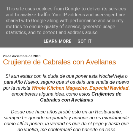
This site uses cookies from Google to deliver its services
Comoju
and to analyze traffic. Your IP address and user-agent are
shared with Google along with performance and security
metrics to ensure quality of service, generate usage
La Cocina del Día a Día y el día a día de la Gastronomía
statistics, and to detect and address abuse.
LEARN MORE
GOT IT
▼
29 de diciembre de 2010
Crujiente de Cabrales con Avellanas
Si aun estais con la duda de que poner esta NocheVieja o
para Año Nuevo, seguro que si os dais una vuelta de nuevo
por la revista
Whole Kitchen Magazine. Especial Navidad
,
encontrereis alguna idea, como estos
Crujientes de
Cabrales con Avellanas
Desde que hace años probé esto en un Restaurante,
siempre he querido prepararlo y aunque no es exactamente
como allí lo ponen, la verdad es que da el pego y hasta que
no vuelva, me conformaré con hacerlo en casa