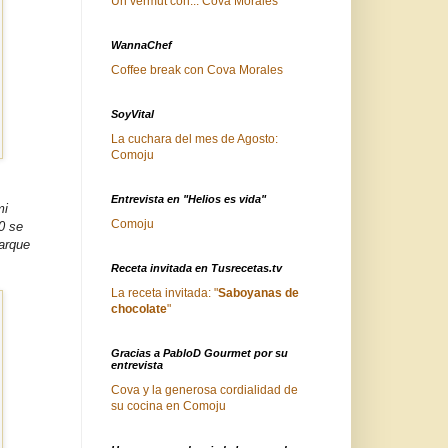
Un vermut con... Cova Morales
WannaChef
Coffee break con Cova Morales
SoyVital
La cuchara del mes de Agosto:
Comoju
Entrevista en "Helios es vida"
mi
Comoju
0 se
parque
Receta invitada en Tusrecetas.tv
La receta invitada: "
Saboyanas de
chocolate
"
Gracias a PabloD Gourmet por su
entrevista
Cova y la generosa cordialidad de
su cocina en Comoju