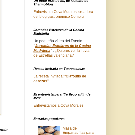
Un poco mas de mi, de la mano de
Thermoblog
Entrevista a Cova Morales, creadora
del blog gastronómico Comoju
Jornadas Estelares de la Cocina
Madrileña
Un pequeño vídeo del Evento
"
Jornadas Estelares de la Cocina
Madrileña
"
:
¿Quieres ver la lluvia
de Estrellas valenciana?
Receta invitada en Tusrecetas.tv
La receta invitada: "
Clafoutis de
cerezas
"
Mi entrevista para "Yo llego a Fin de
Mes"
Entrevistamos a Cova Morales
Entradas populares
Masa de
ncia
.
Empanadillas para