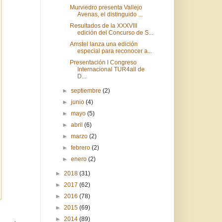
Murviedro presenta Vallejo
Avenas, el distinguido ...
Resultados de la XXXVIII
edición del Concurso de S...
Amstel lanza una edición
especial para reconocer a...
Presentación I Congreso
Internacional TUR4all de
D...
►
septiembre
(2)
►
junio
(4)
►
mayo
(5)
►
abril
(6)
►
marzo
(2)
►
febrero
(2)
►
enero
(2)
►
2018
(31)
►
2017
(62)
►
2016
(78)
►
2015
(69)
►
2014
(89)