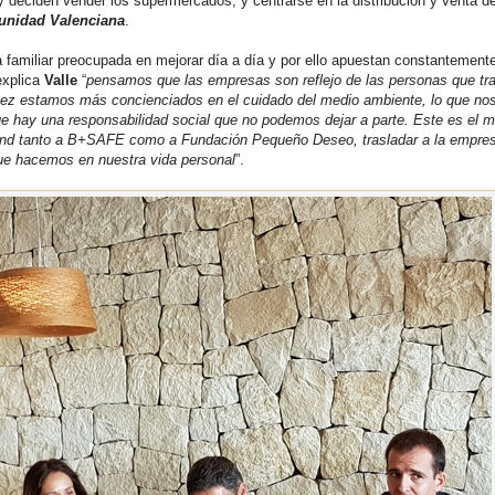
 deciden vender los supermercados, y centrarse en la distribución y venta d
nidad Valenciana
.
amiliar preocupada en mejorar día a día y por ello apuestan constantemente
explica
Valle
“
pensamos que las empresas son reflejo de las personas que tr
vez estamos más concienciados en el cuidado del medio ambiente, lo que no
que hay una responsabilidad social que no podemos dejar a parte. Este es el m
tand tanto a B+SAFE como a Fundación Pequeño Deseo, trasladar a la empre
que hacemos en nuestra vida personal
”.