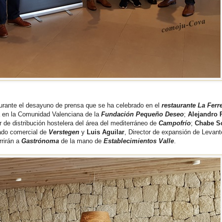
durante el desayuno de prensa que se ha celebrado en el
restaurante La Ferr
a en la Comunidad Valenciana de la
Fundación Pequeño Deseo
;
Alejandro 
r de distribución hostelera del área del mediterráneo de
Campofrío
;
Chabe S
ado comercial de
Verstegen
y
Luis Aguilar
, Director de expansión de Levant
rrirán a
Gastrónoma
de la mano de
Establecimientos Valle
.