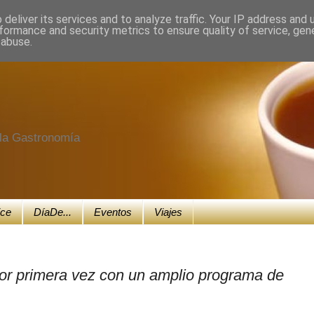
deliver its services and to analyze traffic. Your IP address and
formance and security metrics to ensure quality of service, ge
 abuse.
e la Gastronomía
ice
DíaDe...
Eventos
Viajes
por primera vez con un amplio programa de