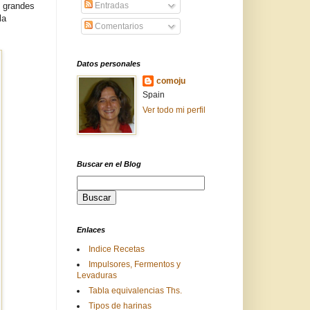
 grandes
Entradas
la
Comentarios
Datos personales
comoju
Spain
Ver todo mi perfil
Buscar en el Blog
Enlaces
Indice Recetas
Impulsores, Fermentos y
Levaduras
Tabla equivalencias Ths.
Tipos de harinas