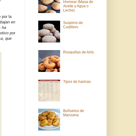
e
Hornear (Masa de
Aceite y Agua o
Leche)
 por la
abajan en
Suspiros de
Cudillero
s ha
otivo por
sa, que
Rosquillas de Anís
Tipos de harinas
Buñuelos de
Manzana