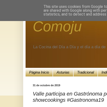
Encuéntranos en Google+.
This site uses cookies from Google to 
are shared with Google along with per
statistics, and to detect and address
Comoju
La Cocina del Día a Día y el día a día d
Página Inicio
Asturias
Tradicional
Ind
31 de octubre de 2019
Valle participa en Gastrónoma 
showcookings #Gastronoma19