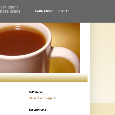
 user-agent
nerate usage
LEARN MORE
GOT IT
Translator
Select Language
▼
Suscribirse a