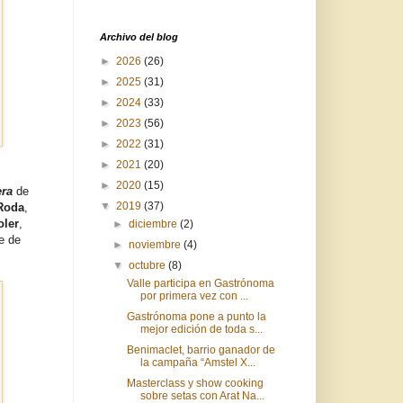
Archivo del blog
►
2026
(26)
►
2025
(31)
►
2024
(33)
►
2023
(56)
►
2022
(31)
►
2021
(20)
►
2020
(15)
era
de
▼
2019
(37)
Roda
,
oler
,
►
diciembre
(2)
e de
►
noviembre
(4)
▼
octubre
(8)
Valle participa en Gastrónoma
por primera vez con ...
Gastrónoma pone a punto la
mejor edición de toda s...
Benimaclet, barrio ganador de
la campaña “Amstel X...
Masterclass y show cooking
sobre setas con Arat Na...