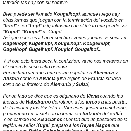
también las hay con su nombre.
Bien puede ser llamado
Kougelhopf
, aunque luego hay
otras formas que juegan con la terminación del vocablo en
"
hupf
" o en "
hopf
" e igualmente con el inicio que puede ser
"
Kugel
", "
Kougel
" o "
Gugel
”.
Así que poneros a hacer combinaciones y todas os servirán
Kugelhopf
,
Kugelhupf
,
Kougelhopf
,
Kougelhupf
,
Gugelhopf
,
Gugelhupf
,
Kouglof
,
Gougelhof
...
Y si con esto fuera poca la confusión, ya no nos metamos en
el origen de susodicho nombre.
Por un lado veremos que es tan popular en
Alemania
y
Austria
como en
Alsacia
(una región de
Francia
situada
cerca de la frontera de
Alemania
y
Suiza
)
Por un lado se dice que es originario de
Viena
cuando las
fuerzas de
Habsburgo
derrotaron a los
turcos
a las puertas
de la ciudad y los Pasteleros Vieneses quisieron celebrarlo,
preparando un pastel con la forma del
turbante
del
sultán
.
Y en cambio los
Alsacianos
cuentan que un pastelero de la
región, el señor
Kugel
, preparó a los
Reyes Magos
que