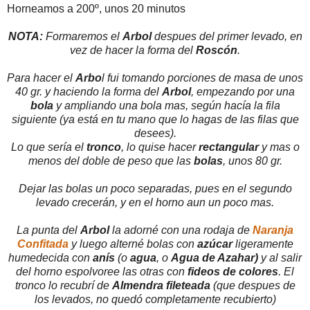
Horneamos a 200º, unos 20 minutos
NOTA:
Formaremos el
Arbol
despues del primer levado, en
vez de hacer la forma del
Roscón
.
Para hacer el
Arbo
l fui tomando porciones de masa de unos
40 gr. y haciendo la forma del
Arbol
, empezando por una
bola
y ampliando una bola mas, según hacía la fila
siguiente (ya está en tu mano que lo hagas de las filas que
desees).
Lo que sería el
tronco
, lo quise hacer
rectangular
y mas o
menos del doble de peso que las
bolas
, unos 80 gr.
Dejar las bolas un poco separadas, pues en el segundo
levado crecerán, y en el horno aun un poco mas.
La punta del
Arbol
la adorné con una rodaja de
Naranja
Confitada
y luego alterné bolas con
azúcar
ligeramente
humedecida con
anís
(o
agua
, o
Agua de Azahar)
y al salir
del horno espolvoree las otras con
fideos de colores
. El
tronco lo recubrí de
Almendra fileteada
(que despues de
los levados, no quedó completamente recubierto)