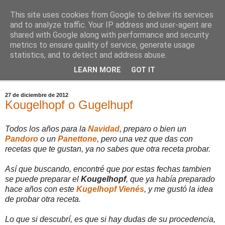
This site uses cookies from Google to deliver its services
Comoju
and to analyze traffic. Your IP address and user-agent are
shared with Google along with performance and security
metrics to ensure quality of service, generate usage
La Cocina del Día a Día y el día a día de la Gastronomía
statistics, and to detect and address abuse.
LEARN MORE
GOT IT
▼
27 de diciembre de 2012
Kougelhopf o Gugelhupf
Todos los años para la
Navidad
, preparo o bien un
Pandoro
o un
Panettone
, pero una vez que das con
recetas que te gustan, ya no sabes que otra receta probar.
Así que buscando, encontré que por estas fechas tambien
se puede preparar el
Kougelhopf
, que ya había preparado
hace años con este
Kugelhopf Vienés
, y me gustó la idea
de probar otra receta.
Lo que si descubrí, es que si hay dudas de su procedencia,