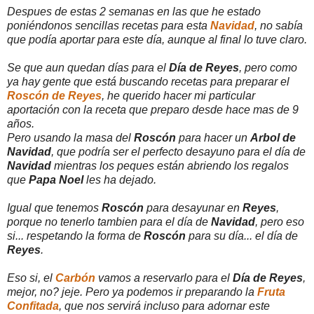
Despues de estas 2 semanas en las que he estado
poniéndonos sencillas recetas para esta
Navidad
, no sabía
que podía aportar para este día, aunque al final lo tuve claro.
Se que aun quedan días para el
Día de Reyes
, pero como
ya hay gente que está buscando recetas para preparar el
Roscón de Reyes
, he querido hacer mi particular
aportación con la receta que preparo desde hace mas de 9
años.
Pero usando la masa del
Roscón
para hacer un
Arbol de
Navidad
, que podría ser el perfecto desayuno para el día de
Navidad
mientras los peques están abriendo los regalos
que
Papa Noel
les ha dejado.
Igual que tenemos
Roscón
para desayunar en
Reyes
,
porque no tenerlo tambien para el día de
Navidad
, pero eso
si... respetando la forma de
Roscón
para su día... el día de
Reyes
.
Eso si, el
Carbón
vamos a reservarlo para el
Día de Reyes
,
mejor, no? jeje. Pero ya podemos ir preparando la
Fruta
Confitada
, que nos servirá incluso para adornar este