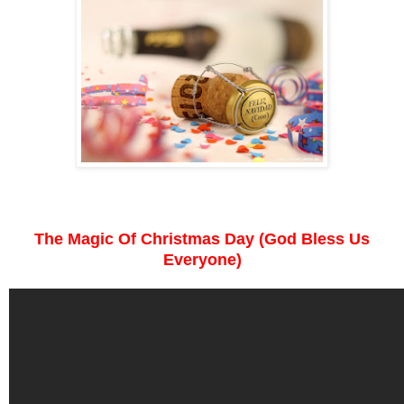
The Magic Of Christmas Day (God Bless Us
Everyone)