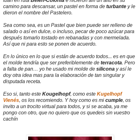
iban en ruta
Belén-Colonia
e hicieron allí un alto en su
camino para descansar, un pastel en forma de
turbante
y le
dieron el nombre del Pastelero.
Sea como sea, es un Pastel que bien puede ser relleno de
salado o así en dulce, o incluso, pecar de poco azúcar para
después tomarlo tostado en rebanadas y con mermelada.
Así que ni para esto se ponen de acuerdo.
En lo único en lo que si están de acuerdo todos... es en que
el molde tendría que ser preferiblemente de
terracota
. Pero
a falta de pan… yo he usado mi molde de
silicona
y así le
doy otra idea mas para la elaboración de tan singular y
disputada receta.
Eso si, tanto este
Kougelhopf
, como este
Kugelhopf
Vienés
, os los recomiendo. Y hoy como es mi
cumple
, os
invito a un trocito virtual para todos, y si se acaba, ya me
pongo con otro, que no quiero que os quedeis sin vuestro
cachín