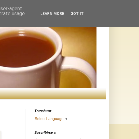
 user-agent
nerate usage
LEARN MORE
GOT IT
Translator
Select Language
▼
Suscribirse a