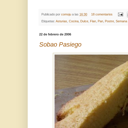
Publicado por
comoju
a las
16:30
18 comentarios
Etiquetas:
Asturias
,
Cocina
,
Dulce
,
Flan
,
Pan
,
Postre
,
Semana 
22 de febrero de 2006
Sobao Pasiego