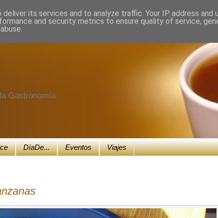
deliver its services and to analyze traffic. Your IP address and
formance and security metrics to ensure quality of service, ge
 abuse.
e la Gastronomía
ice
DíaDe...
Eventos
Viajes
anzanas