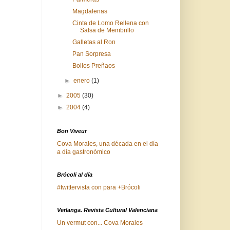
Magdalenas
Cinta de Lomo Rellena con
Salsa de Membrillo
Galletas al Ron
Pan Sorpresa
Bollos Preñaos
►
enero
(1)
►
2005
(30)
►
2004
(4)
Bon Viveur
Cova Morales, una década en el día
a día gastronómico
Brócoli al día
#twittervista con para +Brócoli
Verlanga. Revista Cultural Valenciana
Un vermut con... Cova Morales