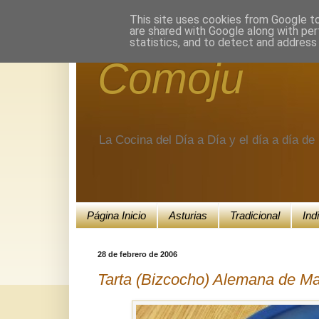
Encuéntranos en Google+.
This site uses cookies from Google to 
are shared with Google along with per
statistics, and to detect and address
Comoju
La Cocina del Día a Día y el día a día d
Página Inicio
Asturias
Tradicional
Ind
28 de febrero de 2006
Tarta (Bizcocho) Alemana de M