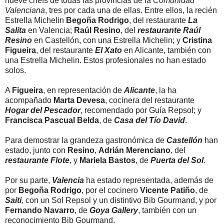
nueve chefs de todas las provincias de la
Comunidad
Valenciana
, tres por cada una de ellas. Entre ellos, la recién
Estrella Michelin
Begoña Rodrigo
, del restaurante
La
Salita
en Valencia;
Raúl Resino
, del
restaurante Raúl
Resino
en Castellón, con una Estrella Michelin; y
Cristina
Figueira
, del restaurante
El Xato
en Alicante, también con
una Estrella Michelin. Estos profesionales no han estado
solos.
A
Figueira
, en representación de
Alicante
, la ha
acompañado
Marta Devesa
, cocinera del restaurante
Hogar del Pescador
, recomendado por Guía Repsol; y
Francisca Pascual Belda
, de
Casa del Tío David
.
Para demostrar la grandeza gastronómica de
Castellón
han
estado, junto con
Resino
,
Adrián Merenciano
, del
restaurante Flote
, y
Mariela Bastos
, de
Puerta del Sol
.
Por su parte,
Valencia
ha estado representada, además de
por
Begoña Rodrigo
, por el cocinero
Vicente Patiño
, de
Saiti
, con un Sol Repsol y un distintivo Bib Gourmand, y por
Fernando Navarro
, de
Goya Gallery
, también con un
reconocimiento Bib Gourmand.