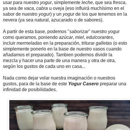
usar para nuestro
yogur
, simplemente
leche
, que sea
fresca
,
ya sea de
vaca
,
cabra
u
oveja
(eso influirá muchísimo en el
sabor de nuestro
yogur
) y un
yogur
de los que tenemos en la
nevera
(ya sea natural, azucarado o de sabores).
A partir de esta base, podemos "
saborizar
" nuestro yogur
como queramos, poniendo
azúcar
,
miel
,
edulcorantes
,
incluir
mermeladas
en la preparación, triturar
galletas
(o esto
simplemente ponerlo en la base de nuestro vasos cuando
añadamos el preparado). Tambien podemos dividir la
mezcla y hacer una parte de una manera y otra de otra,
según los gustos de cada uno en casa...
Nada como dejar volar nuestra imaginación o nuestros
gustos, para de la base de este
Yogur Casero
preparar una
infinidad de posibilidades.