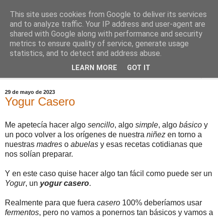
This site uses cookies from Google to deliver its services
Comoju
and to analyze traffic. Your IP address and user-agent are
shared with Google along with performance and security
metrics to ensure quality of service, generate usage
La Cocina del Día a Día y el día a día de la Gastronomía
statistics, and to detect and address abuse.
LEARN MORE
GOT IT
▼
29 de mayo de 2023
Yogur Casero
Me apetecía hacer algo
sencillo
, algo
simple
, algo
básico
y
un poco volver a los orígenes de nuestra
niñez
en torno a
nuestras
madres
o
abuelas
y esas recetas cotidianas que
nos solían preparar.
Y en este caso quise hacer algo tan fácil como puede ser un
Yogur
, un
yogur casero
.
Realmente para que fuera
casero
100% deberíamos usar
fermentos
, pero no vamos a ponernos tan básicos y vamos a