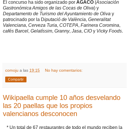
El concurso ha sido organizado por
AGACO
(
Asociación
Gastronómica Amigos de las Cocas de Oliva
) y
Departamento de Turismo del Ayuntamiento de Oliva
y
patrocinado por la D
iputació de València
,
Generalitat
Valenciana
,
Cerveza Turia
,
COTEPA
,
Farinera Coromina
,
cafés Barcel
,
Gelatíssim
,
Granny
,
Jasa
,
CIO
y
Vicky Foods
.
comoju
a las
19:15
No hay comentarios:
Compartir
Wikipaella cumple 10 años desvelando
las 20 paellas que los propios
valencianos desconocen
* Un total de 67
restaurantes
de todo el mundo reciben la