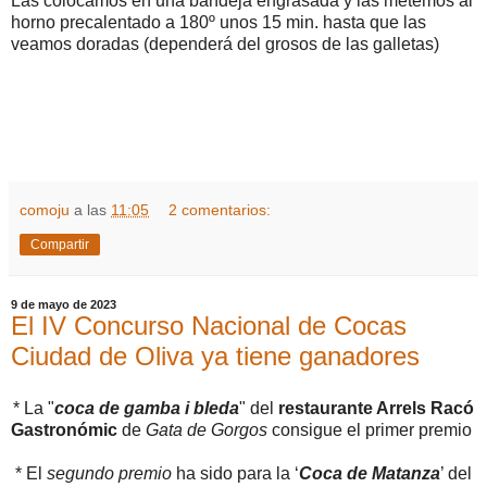
Las colocamos en una bandeja engrasada y las metemos al
horno precalentado a 180º unos 15 min. hasta que las
veamos doradas (dependerá del grosos de las galletas)
comoju
a las
11:05
2 comentarios:
Compartir
9 de mayo de 2023
El IV Concurso Nacional de Cocas
Ciudad de Oliva ya tiene ganadores
* La "
coca de gamba i bleda
" del
restaurante Arrels Racó
Gastronómic
de
Gata de Gorgos
consigue el primer premio
* El
segundo premio
ha sido para la ‘
Coca de Matanza
’ del