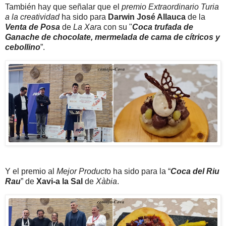
También hay que señalar que el
premio Extraordinario Turia
a la creatividad
ha sido para
Darwin José Allauca
de la
Venta de Posa
de
La Xar
a con su "
Coca trufada de
Ganache de chocolate, mermelada de cama de cítricos y
cebollino
”.
Y el premio al
Mejor Product
o ha sido para la “
Coca del Riu
Rau
” de
Xavi-a la Sal
de
Xàbia
.