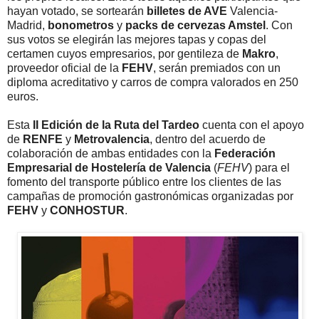
hayan votado, se sortearán
billetes de AVE
Valencia-
Madrid,
bonometros
y
packs de cervezas Amstel
. Con
sus votos se elegirán las mejores tapas y copas del
certamen cuyos empresarios, por gentileza de
Makro
,
proveedor oficial de la
FEHV
, serán premiados con un
diploma acreditativo y carros de compra valorados en 250
euros.
Esta
II Edición de la Ruta del Tardeo
cuenta con el apoyo
de
RENFE
y
Metrovalencia
, dentro del acuerdo de
colaboración de ambas entidades con la
Federación
Empresarial de Hostelería de Valencia
(
FEHV
) para el
fomento del transporte público entre los clientes de las
campañas de promoción gastronómicas organizadas por
FEHV
y
CONHOSTUR
.