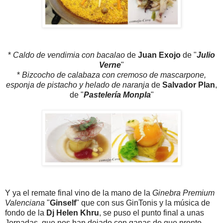
*
Caldo de vendimia con bacalao
de
Juan Exojo
de "
Julio
Verne
"
*
Bizcocho de calabaza con cremoso de mascarpone,
esponja de pistacho y helado de naranja
de
Salvador Plan
,
de "
Pastelería Monpla
"
Y ya el remate final vino de la mano de la
Ginebra Premium
Valenciana
"
Ginself
" que con sus GinTonis y la música de
fondo de la
Dj Helen Khru
, se puso el punto final a unas
Jornadas, que nos han dejado con ganas de que pronto