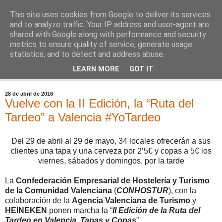
This site uses cookies from Google to deliver its services
Comoju
and to analyze traffic. Your IP address and user-agent are
shared with Google along with performance and security
metrics to ensure quality of service, generate usage
La Cocina del Día a Día y el día a día de la Gastronomía
statistics, and to detect and address abuse.
LEARN MORE
GOT IT
▼
28 de abril de 2016
Vuelve con la II Edición, la “Ruta del
Tardeo” a Valencia #YoTardeo
Del 29 de abril al 29 de mayo, 34 locales ofrecerán a sus
clientes una tapa y una cerveza por 2’5€ y copas a 5€ los
viernes, sábados y domingos, por la tarde
La
Confederación Empresarial de Hostelería y Turismo
de la Comunidad Valenciana
(
CONHOSTUR
), con la
colaboración de la
Agencia Valenciana de Turismo
y
HEINEKEN
ponen marcha la “
II Edición de la Ruta del
Tardeo en Valencia, Tapas y Copas
”.