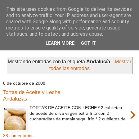
This site uses cookies from Google to deliver its services
Comoju
and to analyze traffic. Your IP address and user-agent are
shared with Google along with performance and security
metrics to ensure quality of service, generate usage
La Cocina del Día a Día y el día a día de la Gastronomía
statistics, and to detect and address abuse.
LEARN MORE
GOT IT
▼
Mostrando entradas con la etiqueta
Andalucía
.
Mostrar
todas las entradas
8 de octubre de 2008
Tortas de Aceite y Leche
Andaluzas
›
TORTAS DE ACEITE CON LECHE * 2 cubiletes
de aceite de oliva virgen extra frito con 2
cucharaditas de matalahuga, frío * 2 cubiletes de
...
38 comentarios: