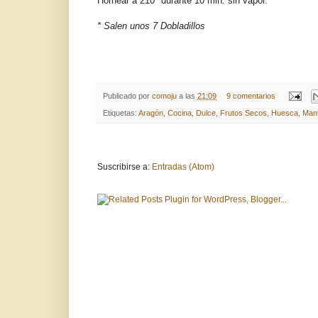
Hornear a 210º durante 10 min. sin vapor.
* Salen unos 7 Dobladillos
Publicado por
comoju
a las
21:09
9 comentarios
Etiquetas:
Aragón
,
Cocina
,
Dulce
,
Frutos Secos
,
Huesca
,
Man
Suscribirse a:
Entradas (Atom)