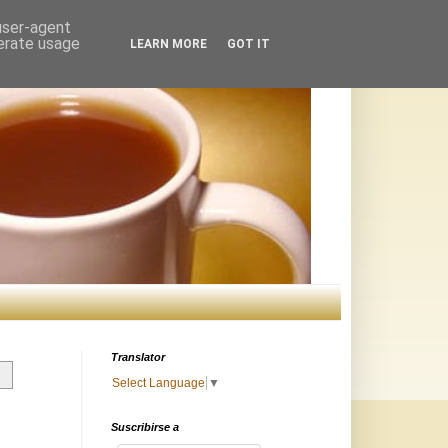
 user-agent
nerate usage
LEARN MORE
GOT IT
Translator
Select Language
▼
Suscribirse a