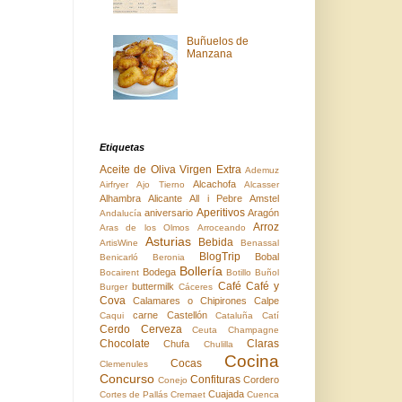
Buñuelos de
Manzana
Etiquetas
Aceite de Oliva Virgen Extra
Ademuz
Alcachofa
Airfryer
Ajo Tierno
Alcasser
Alhambra
Alicante
All i Pebre
Amstel
Aperitivos
aniversario
Aragón
Andalucía
Arroz
Aras de los Olmos
Arroceando
Asturias
Bebida
ArtisWine
Benassal
BlogTrip
Bobal
Benicarló
Beronia
Bollería
Bodega
Bocairent
Botillo
Buñol
Café
Café y
buttermilk
Burger
Cáceres
Cova
Calamares o Chipirones
Calpe
carne
Castellón
Caqui
Cataluña
Catí
Cerdo
Cerveza
Ceuta
Champagne
Chocolate
Claras
Chufa
Chulilla
Cocina
Cocas
Clemenules
Concurso
Confituras
Cordero
Conejo
Cuajada
Cortes de Pallás
Cremaet
Cuenca