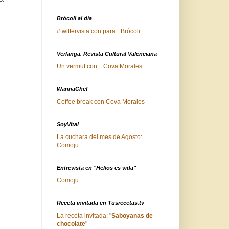
Brócoli al día
#twittervista con para +Brócoli
Verlanga. Revista Cultural Valenciana
Un vermut con... Cova Morales
WannaChef
Coffee break con Cova Morales
SoyVital
La cuchara del mes de Agosto:
Comoju
Entrevista en "Helios es vida"
Comoju
Receta invitada en Tusrecetas.tv
La receta invitada: "
Saboyanas de
chocolate
"