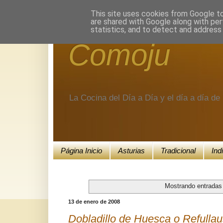
Encuéntranos en Google+.
This site uses cookies from Google to 
are shared with Google along with per
statistics, and to detect and address
Comoju
La Cocina del Día a Día y el día a día d
Página Inicio
Asturias
Tradicional
Ind
Mostrando entradas 
13 de enero de 2008
Dobladillo de Huesca o Refullau