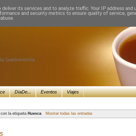
deliver its services and to analyze traffic. Your IP address and
formance and security metrics to ensure quality of service, ge
 abuse.
e la Gastronomía
ice
DíaDe...
Eventos
Viajes
con la etiqueta
Huesca
.
Mostrar todas las entradas
s