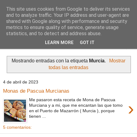
This site uses cookies from Google to deliver its services
Comoju
and to analyze traffic. Your IP address and user-agent are
shared with Google along with performance and security
metrics to ensure quality of service, generate usage
La Cocina del Día a Día y el día a día de la Gastronomía
statistics, and to detect and address abuse.
LEARN MORE
GOT IT
▼
Mostrando entradas con la etiqueta
Murcia
.
Mostrar
todas las entradas
4 de abril de 2023
Monas de Pascua Murcianas
Me pasaron esta receta de Mona de Pascua
›
Murciana y a mi, que me encantan las que tomo
en el Puerto de Mazarrón ( Murcia ), porque
tienen ...
5 comentarios: