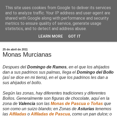
This site uses cookies from Google to deliver its services
Comoju
and to analyze traffic. Your IP address and user-agent are
shared with Google along with performance and security
metrics to ensure quality of service, generate usage
La Cocina del Día a Día y el día a día de la Gastronomía
statistics, and to detect and address abuse.
LEARN MORE
GOT IT
▼
25 de abril de 2011
Monas Murcianas
Despues del
Domingo de Ramos
, en el que los ahijados
dan a sus padrinos sus palmas, llega el
Domingo del Bollo
(así se dice en mi tierra), en el que los padrinos les dan a
sus ahijados el bollo.
Según las zonas, hay diferentes tradiciones y diferentes
Bollos. Generalmente son figuras de chocolate, aquí en la
zona de
Valencia
son las
Monas de Pascua o Toñas
que
son como un suizo blando; en Zonas de
Asturias
tenemos
las
Alfiladas
o
Alfiladas de Pascua
, como un pan dulce; o