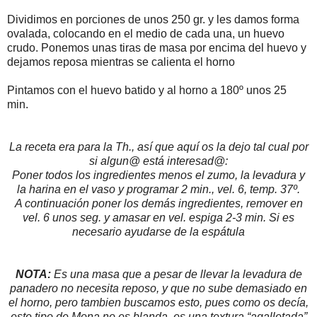
Dividimos en porciones de unos 250 gr. y les damos forma
ovalada, colocando en el medio de cada una, un huevo
crudo. Ponemos unas tiras de masa por encima del huevo y
dejamos reposa mientras se calienta el horno
Pintamos con el huevo batido y al horno a 180º unos 25
min.
La receta era para la Th., así que aquí os la dejo tal cual por
si algun@ está interesad@:
Poner todos los ingredientes menos el zumo, la levadura y
la harina en el vaso y programar 2 min., vel. 6, temp. 37º.
A continuación poner los demás ingredientes, remover en
vel. 6 unos seg. y amasar en vel. espiga 2-3 min. Si es
necesario ayudarse de la espátula
NOTA:
Es una masa que a pesar de llevar la levadura de
panadero no necesita reposo, y que no sube demasiado en
el horno, pero tambien buscamos esto, pues como os decía,
este tipo de Mona no es blanda, es una textura “agalletada”