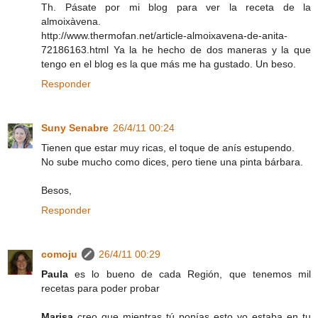
Th. Pásate por mi blog para ver la receta de la
almoixàvena.
http://www.thermofan.net/article-almoixavena-de-anita-
72186163.html Ya la he hecho de dos maneras y la que
tengo en el blog es la que más me ha gustado. Un beso.
Responder
Suny Senabre
26/4/11 00:24
Tienen que estar muy ricas, el toque de anís estupendo.
No sube mucho como dices, pero tiene una pinta bárbara.
Besos,
Responder
comoju
26/4/11 00:29
Paula
es lo bueno de cada Región, que tenemos mil
recetas para poder probar
Marisa
creo que mientras tú ponías esto yo estaba en tu