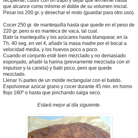
recipiente, cubrir con un trapo y dejar que fermente hasta
que alcance como mínimo el doble de su volumen inicial.
Pesar los 200 gr. y desechar el resto (guardar para otro uso).
Cocer 250 gr. de mantequilla hasta que quede en el peso de
220 gr. pero si es manteca de vaca, tal cual.
Batir la mantequilla y los azúcares hasta blanquear, en la
Th. 40 seg. en vel 4, añadir la masa madre por el bocal a
velocidad media, y los huevos poco a poco.
Cuando el conjunto esté bien mezclado y no demasiado
esponjado, añadir la harina (previamente mezclada con el
impulsor y la canela) y batir poco, pero que quede
mezclado.
Llenar ¾ partes de un molde rectangular con el batido.
Espolvorear azúcar grano y cocer durante 45 min. en horno
flojo 180º o hasta que pinchando salga seco.
Estará mejor al día siguiente.