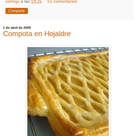
comoju
a las
19:25
51 comentarios:
Compartir
1 de abril de 2009
Compota en Hojaldre