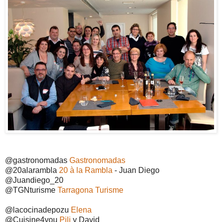
@gastronomadas
Gastronomadas
@20alarambla
20 à la Rambla
- Juan Diego
@Juandiego_20
@TGNturisme
Tarragona Turisme
@lacocinadepozu
Elena
@Cuisine4you
Pili
y David