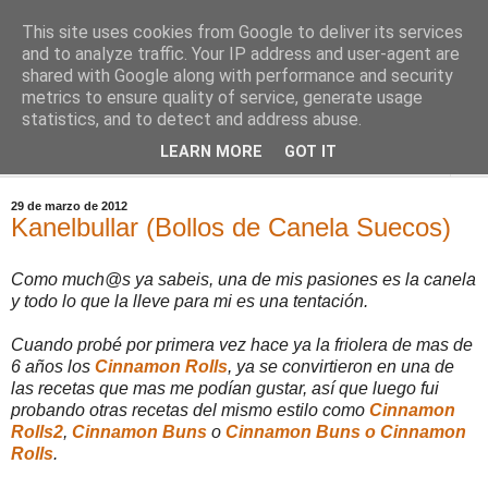
This site uses cookies from Google to deliver its services
Comoju
and to analyze traffic. Your IP address and user-agent are
shared with Google along with performance and security
metrics to ensure quality of service, generate usage
La Cocina del Día a Día y el día a día de la Gastronomía
statistics, and to detect and address abuse.
LEARN MORE
GOT IT
▼
29 de marzo de 2012
Kanelbullar (Bollos de Canela Suecos)
Como much@s ya sabeis, una de mis pasiones es la canela
y todo lo que la lleve para mi es una tentación.
Cuando probé por primera vez hace ya la friolera de mas de
6 años los
Cinnamon Rolls
, ya se convirtieron en una de
las recetas que mas me podían gustar, así que luego fui
probando otras recetas del mismo estilo como
Cinnamon
Rolls2
,
Cinnamon Buns
o
Cinnamon Buns o Cinnamon
Rolls
.