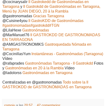
@cocinarysalir
II Gastrokedd de Gastronómadas en
Tarragona
y
II Gastrokdd de Gastronómadas en Tarragona,
Menú by JUAN DIEGO, 20 à la Rambla
@gastronomadas
Gracias Tarragona
@Cuisine4you
II GastroKDD de Gastronómadas
#gastronomadas#gastrokdd#TGN
@LilaHexe
Gastronómadas
@MarManuel76
II GASTROKDD DE GASTRONOMADAS
EN TARRAGONA
@AMIGASTRONOMIKS
Gastroquedada Nómada en
Tarragona
@CocinillasYum
Instantáneas - Gastronómadas (Tarragona)
Vídeo
@rafaprades
Gastronómadas Tarragona - II Gastrokdd
Fotos
y
Gastronómadas en 20 à la Rambla
Vídeo
@ladolorss
Gastronómadas en Tarragona
Centralizadas en @gastronomadas
Todo sobre la II
GASTROKDD de GASTRONÓMADAS en Tarragona
comoju
a las
20:57
42 comentarios: