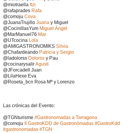
@miotraella
Itzi
@rafaprades
Rafa
@comoju
Cova
@JuanaTrujillo
Juana
y Miguel
@CocinillasYum
Miguel Ángel
@MarManuel76
Mar
@UTcocina
Lola
@AMIGASTRONOMIKS
Silvia
@Chafardeando
Patricia y Sergio
@ladolorss
Dolorss
y Pau
@cocinarysalir
Agusti
@JForcadell Juan
@LilaHexe Eva
@Roseta_bcn Rosa Mª y Lorenzo
Las crónicas del Evento:
@TGNturisme
#Gastronomadas a Tarragona
@comoju
II GastroKDD de Gastronómadas #GastroKdd
#gastronomadas #TGN