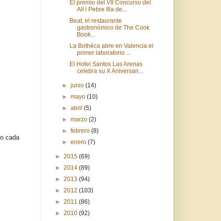
El premio del VII Concurso del
All i Pebre Illa de...
Beat, el restaurante
gastronómico de The Cook
Book...
La Bothéca abre en Valencia el
primer laboratorio ...
El Hotel Santos Las Arenas
celebra su X Aniversari...
►
junio
(14)
►
mayo
(10)
►
abril
(5)
►
marzo
(2)
►
febrero
(8)
do cada
►
enero
(7)
►
2015
(69)
►
2014
(89)
►
2013
(94)
►
2012
(103)
►
2011
(86)
►
2010
(92)