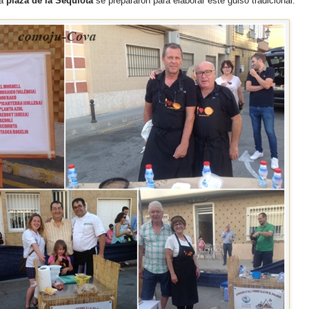
la
plaza de la Sequiota
se prepararon para elaborar este guiso tradicional.