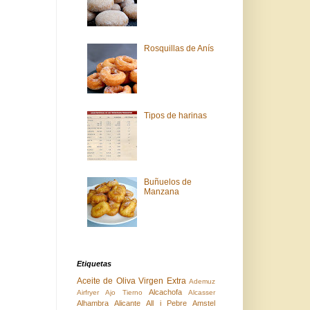
Rosquillas de Anís
Tipos de harinas
Buñuelos de
Manzana
Etiquetas
Aceite de Oliva Virgen Extra
Ademuz
Alcachofa
Airfryer
Ajo Tierno
Alcasser
Alhambra
Alicante
All i Pebre
Amstel