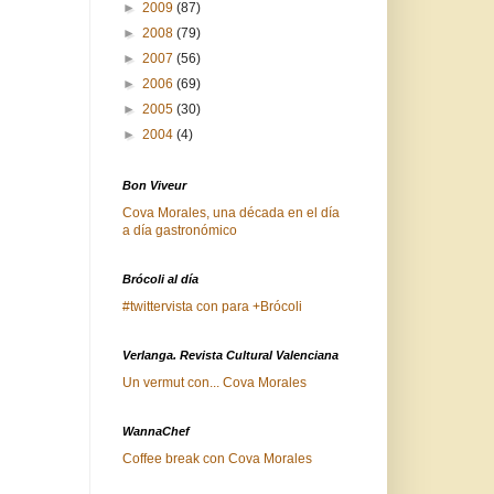
►
2009
(87)
►
2008
(79)
►
2007
(56)
►
2006
(69)
►
2005
(30)
►
2004
(4)
Bon Viveur
Cova Morales, una década en el día
a día gastronómico
Brócoli al día
#twittervista con para +Brócoli
Verlanga. Revista Cultural Valenciana
Un vermut con... Cova Morales
WannaChef
Coffee break con Cova Morales