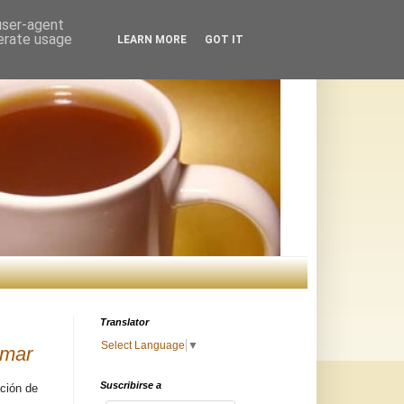
 user-agent
nerate usage
LEARN MORE
GOT IT
Translator
Select Language
▼
lmar
Suscribirse a
ación de