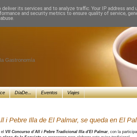
deliver its services and to analyze traffic. Your IP address and
formance and security metrics to ensure quality of service, ge
 abuse.
e la Gastronomía
ice
DíaDe...
Eventos
Viajes
ll i Pebre Illa de El Palmar, se queda en El Pa
el
VII Concurso d´All i Pebre Tradicional Illa d'El Palmar
, con la particip