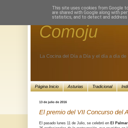
Encuéntranos en Google+.
This site uses cookies from Google to 
are shared with Google along with per
statistics, and to detect and address
Comoju
La Cocina del Día a Día y el día a día d
Página Inicio
Asturias
Tradicional
Ind
13 de julio de 2016
El premio del VII Concurso del A
El pasado lunes 11 de Julio, se celebró en
El Palmar