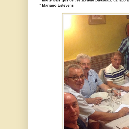
*
Maite Garrigós
del
restaurante Barbados
, ganadora
*
Mariano Estevens