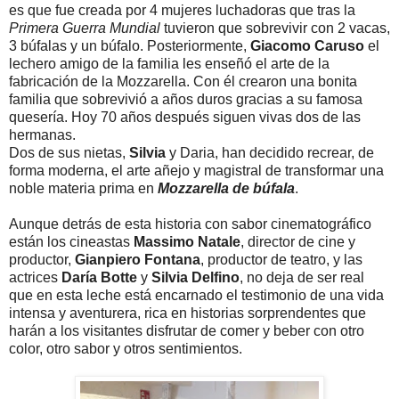
es que fue creada por 4 mujeres luchadoras que tras la
Primera Guerra Mundial
tuvieron que sobrevivir con 2 vacas,
3 búfalas y un búfalo. Posteriormente,
Giacomo Caruso
el
lechero amigo de la familia les enseñó el arte de la
fabricación de la Mozzarella. Con él crearon una bonita
familia que sobrevivió a años duros gracias a su famosa
quesería. Hoy 70 años después siguen vivas dos de las
hermanas.
Dos de sus nietas,
Silvia
y Daria, han decidido recrear, de
forma moderna, el arte añejo y magistral de transformar una
noble materia prima en
Mozzarella de búfala
.
Aunque detrás de esta historia con sabor cinematográfico
están los cineastas
Massimo Natale
, director de cine y
productor,
Gianpiero Fontana
, productor de teatro, y las
actrices
Daría Botte
y
Silvia Delfino
, no deja de ser real
que en esta leche está encarnado el testimonio de una vida
intensa y aventurera, rica en historias sorprendentes que
harán a los visitantes disfrutar de comer y beber con otro
color, otro sabor y otros sentimientos.