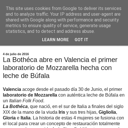
This site uses cookies from Google to deliver its services
Comoju
and to analyze traffic. Your IP address and user-agent are
shared with Google along with performance and security
metrics to ensure quality of service, generate usage
La Cocina del Día a Día y el día a día de la Gastronomía
statistics, and to detect and address abuse.
LEARN MORE
GOT IT
▼
4 de julio de 2016
La Bothéca abre en Valencia el primer
laboratorio de Mozzarella hecha con
leche de Búfala
Valencia
acoge desde el pasado día 30 de Junio, el primer
laboratorio de Mozzarella
con auténtica leche de Búfala en
un
Italian Folk Food
.
La Bothéca
, que nació, en el sur de Italia a finales del siglo
XIX de la mano de la viuda
Iris
y sus tres hijas,
Gigliolia
,
Gloria
e
Italia
. La historia de estas 4 mujeres se fusiona con
el local para crear un concepto de restauración totalmente