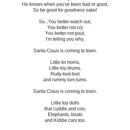
He knows when you've been bad or good,
So be good for goodness sake!
So...You better watch out,
You better not cry
You better not pout,
I'm telling you why.
Santa Claus is coming to town.
Little tin horns,
Little toy drums.
Rudy-toot-toot
and rummy tum tums.
Santa Claus is coming to town.
Little toy dolls
that cuddle and coo,
Elephants, boats
and Kiddie cars too.