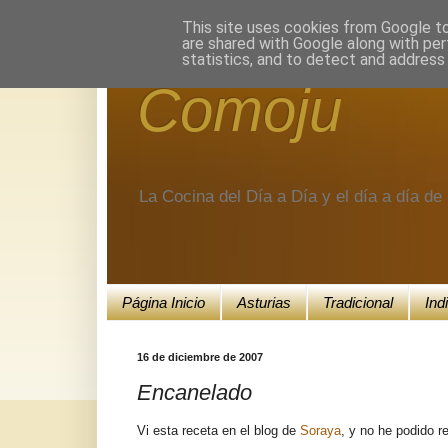
Encuéntranos en Google+.
This site uses cookies from Google to 
are shared with Google along with per
statistics, and to detect and address
Comoju
La Cocina del Día a Día y el día a día d
Página Inicio
Asturias
Tradicional
Ind
16 de diciembre de 2007
Encanelado
Vi esta receta en el blog de
Soraya
, y no he podido r