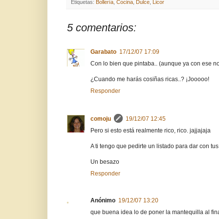
Etiquetas:
Bollería
,
Cocina
,
Dulce
,
Licor
5 comentarios:
Garabato
17/12/07 17:09
Con lo bien que pintaba.. (aunque ya con ese nombr
¿Cuando me harás cosiñas ricas..? ¡Jooooo!
Responder
comoju
19/12/07 12:45
Pero si esto está realmente rico, rico. jajjajaja
A ti tengo que pedirte un listado para dar con tus
Un besazo
Responder
Anónimo
19/12/07 13:20
que buena idea lo de poner la mantequilla al fina