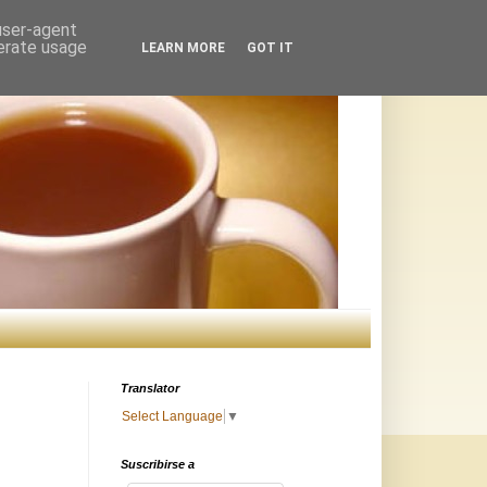
 user-agent
nerate usage
LEARN MORE
GOT IT
Translator
Select Language
▼
Suscribirse a