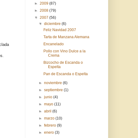
►
2009
(87)
►
2008
(79)
▼
2007
(56)
▼
diciembre
(6)
Feliz Navidad 2007
Tarta de Manzana Alemana
Encanelado
clada
Pollo con Vino Dulce a la
s.
Crema
Bizcocho de Escanda o
Espelta
Pan de Escanda o Espelta
►
noviembre
(6)
►
septiembre
(1)
►
junio
(4)
►
mayo
(11)
►
abril
(6)
►
marzo
(10)
►
febrero
(9)
►
enero
(3)