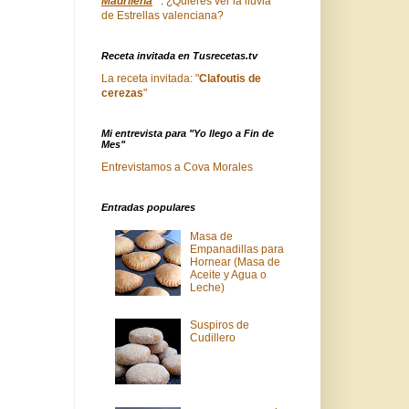
Madrileña
"
:
¿Quieres ver la lluvia
de Estrellas valenciana?
Receta invitada en Tusrecetas.tv
La receta invitada: "
Clafoutis de
cerezas
"
Mi entrevista para "Yo llego a Fin de
Mes"
Entrevistamos a Cova Morales
Entradas populares
Masa de
Empanadillas para
Hornear (Masa de
Aceite y Agua o
Leche)
Suspiros de
Cudillero