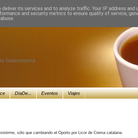
deliver its services and to analyze traffic. Your IP address and
formance and security metrics to ensure quality of service, ge
 abuse.
e la Gastronomía
ice
DíaDe...
Eventos
Viajes
esistirme, sólo que cambiando el Oporto por Licor de Crema catalana.