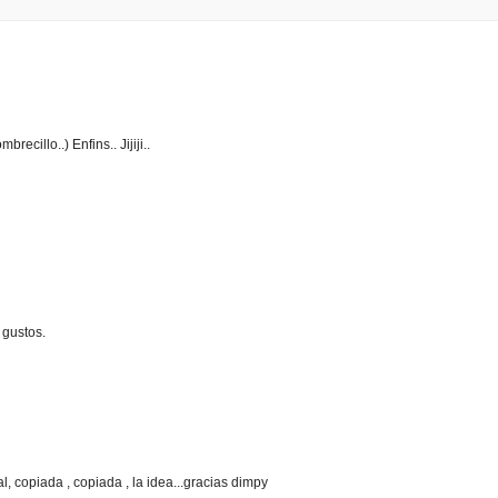
ecillo..) Enfins.. Jijiji..
 gustos.
l, copiada , copiada , la idea...gracias dimpy