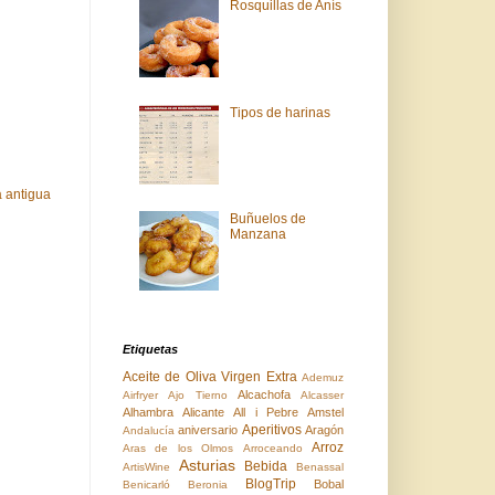
Rosquillas de Anís
Tipos de harinas
 antigua
Buñuelos de
Manzana
Etiquetas
Aceite de Oliva Virgen Extra
Ademuz
Alcachofa
Airfryer
Ajo Tierno
Alcasser
Alhambra
Alicante
All i Pebre
Amstel
Aperitivos
aniversario
Aragón
Andalucía
Arroz
Aras de los Olmos
Arroceando
Asturias
Bebida
ArtisWine
Benassal
BlogTrip
Bobal
Benicarló
Beronia