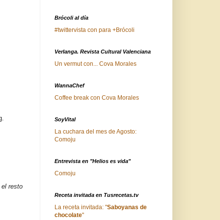
Brócoli al día
#twittervista con para +Brócoli
Verlanga. Revista Cultural Valenciana
Un vermut con... Cova Morales
WannaChef
Coffee break con Cova Morales
g.
SoyVital
La cuchara del mes de Agosto:
Comoju
Entrevista en "Helios es vida"
Comoju
el resto
Receta invitada en Tusrecetas.tv
La receta invitada: "
Saboyanas de
chocolate
"