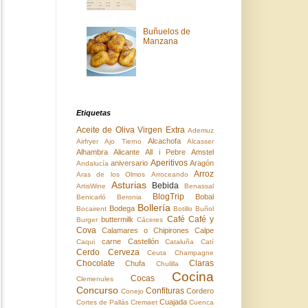
Buñuelos de
Manzana
Etiquetas
Aceite de Oliva Virgen Extra
Ademuz
Alcachofa
Airfryer
Ajo Tierno
Alcasser
Alhambra
Alicante
All i Pebre
Amstel
Aperitivos
aniversario
Aragón
Andalucía
Arroz
Aras de los Olmos
Arroceando
Asturias
Bebida
ArtisWine
Benassal
BlogTrip
Bobal
Benicarló
Beronia
Bollería
Bodega
Bocairent
Botillo
Buñol
Café
Café y
buttermilk
Burger
Cáceres
Cova
Calamares o Chipirones
Calpe
carne
Castellón
Caqui
Cataluña
Catí
Cerdo
Cerveza
Ceuta
Champagne
Chocolate
Claras
Chufa
Chulilla
Cocina
Cocas
Clemenules
Concurso
Confituras
Cordero
Conejo
Cuajada
Cortes de Pallás
Cremaet
Cuenca