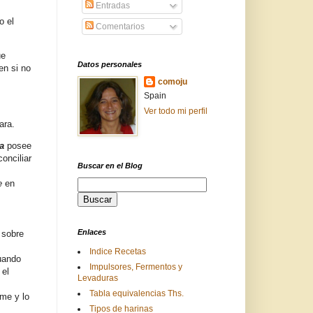
Entradas
o el
Comentarios
ue
Datos personales
en si no
comoju
Spain
Ver todo mi perfil
rara.
ma
posee
onciliar
Buscar en el Blog
te
en
Enlaces
 sobre
Indice Recetas
uando
Impulsores, Fermentos y
 el
Levaduras
Tabla equivalencias Ths.
rme y lo
Tipos de harinas