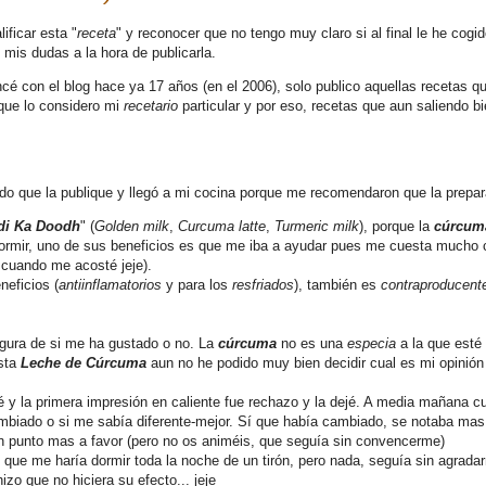
ficar esta "
receta
" y reconocer que no tengo muy claro si al final le he cogid
 mis dudas a la hora de publicarla.
on el blog hace ya 17 años (en el 2006), solo publico aquellas recetas q
que lo considero mi
recetario
particular y por eso, recetas que aun saliendo bi
ido que la publique y llegó a mi cocina porque me recomendaron que la prepa
di Ka Doodh
" (
Golden milk
,
Curcuma latte
,
Turmeric milk
), porque la
cúrcu
rmir, uno de sus beneficios es que me iba a ayudar pues me cuesta mucho c
 cuando me acosté jeje).
neficios (
antiinflamatorios
y para los
resfriados
), también es
contraproducen
egura de si me ha gustado o no. La
cúrcuma
no es una
especia
a la que esté
esta
Leche de Cúrcuma
aun no he podido muy bien decidir cual es mi opinión
y la primera impresión en caliente fue rechazo y la dejé. A media mañana c
cambiado o si me sabía diferente-mejor. Sí que había cambiado, se notaba mas
un punto mas a favor (pero no os animéis, que seguía sin convencerme)
" que me haría dormir toda la noche de un tirón, pero nada, seguía sin agrada
izo que no hiciera su efecto... jeje