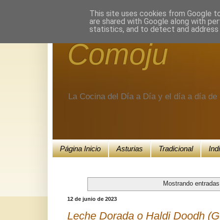
Encuéntranos en Google+.
This site uses cookies from Google to 
are shared with Google along with per
statistics, and to detect and address
Comoju
La Cocina del Día a Día y el día a día d
Página Inicio
Asturias
Tradicional
Ind
Mostrando entradas
12 de junio de 2023
Leche Dorada o Haldi Doodh (G