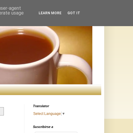
 user-agent
nerate usage
LEARN MORE
GOT IT
Translator
Select Language
▼
Suscribirse a