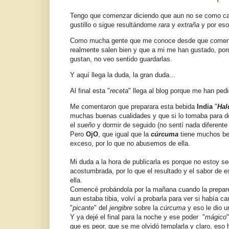
Tengo que comenzar diciendo que aun no se como cali
gustillo o sigue resultándome
rara
y
extraña
y por eso
Como mucha gente que me conoce desde que comencé c
realmente salen bien y que a mi me han gustado, por
gustan, no veo sentido guardarlas.
Y aquí llega la duda, la gran duda...
Al final esta "
receta
" llega al blog porque me han ped
Me comentaron que preparara esta bebida
India
"
Hal
muchas buenas cualidades y que si lo tomaba para do
el
sueño
y dormir de seguido (no sentí nada diferente
Pero
OjO
, que igual que la
cúrcuma
tiene muchos be
exceso, por lo que no abusemos de ella.
Mi duda a la hora de publicarla es porque no estoy s
acostumbrada, por lo que el resultado y el sabor de 
ella.
Comencé probándola por la mañana cuando la preparé 
aun estaba tibia, volví a probarla para ver si había 
"
picante
" del
jengibre
sobre la
cúrcuma
y eso le dio 
Y ya dejé el final para la noche y ese poder "
mágico
que es peor, que se me olvidó templarla y claro, eso h