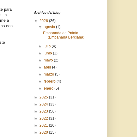
e para
Archivo del blog
i la
rme a
▼
2026
(26)
osas con
▼
agosto
(1)
Empanada de Patata
(Empanada Berciana)
ste
►
julio
(4)
►
junio
(1)
►
mayo
(2)
►
abril
(4)
►
marzo
(5)
►
febrero
(4)
►
enero
(5)
►
2025
(31)
►
2024
(33)
►
2023
(56)
►
2022
(31)
►
2021
(20)
►
2020
(15)