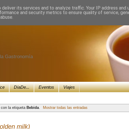
deliver its services and to analyze traffic. Your IP address and
formance and security metrics to ensure quality of service, ge
 abuse.
e la Gastronomía
ice
DíaDe...
Eventos
Viajes
 con la etiqueta
Bebida
.
Mostrar todas las entradas
olden milk)