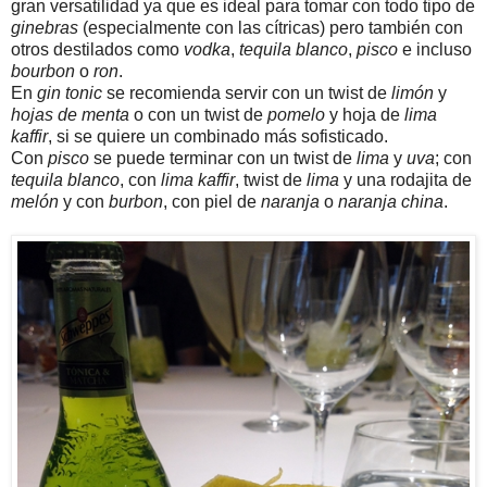
gran versatilidad ya que es ideal para tomar con todo tipo de
ginebras
(especialmente con las cítricas) pero también con
otros destilados como
vodka
,
tequila blanco
,
pisco
e incluso
bourbon
o
ron
.
En
gin tonic
se recomienda servir con un twist de
limón
y
hojas de menta
o con un twist de
pomelo
y hoja de
lima
kaffir
, si se quiere un combinado más sofisticado.
Con
pisco
se puede terminar con un twist de
lima
y
uva
; con
tequila blanco
, con
lima kaffir
, twist de
lima
y una rodajita de
melón
y con
burbon
, con piel de
naranja
o
naranja china
.