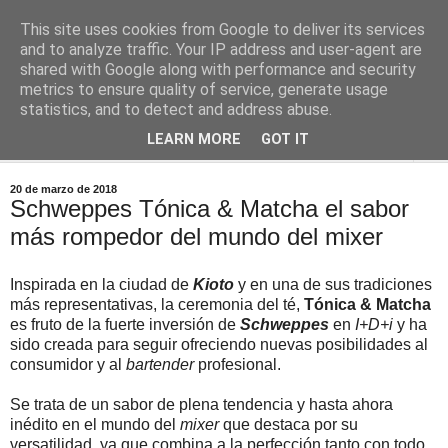
This site uses cookies from Google to deliver its services
Comoju
and to analyze traffic. Your IP address and user-agent are
shared with Google along with performance and security
metrics to ensure quality of service, generate usage
La Cocina del Día a Día y el día a día de la Gastronomía
statistics, and to detect and address abuse.
LEARN MORE
GOT IT
▼
20 de marzo de 2018
Schweppes Tónica & Matcha el sabor
más rompedor del mundo del mixer
Inspirada en la ciudad de
Kioto
y en una de sus tradiciones
más representativas, la ceremonia del té,
Tónica & Matcha
es fruto de la fuerte inversión de
Schweppes
en
I+D+i
y ha
sido creada para seguir ofreciendo nuevas posibilidades al
consumidor y al
bartender
profesional.
Se trata de un sabor de plena tendencia y hasta ahora
inédito en el mundo del
mixer
que destaca por su
versatilidad, ya que combina a la perfección tanto con todo