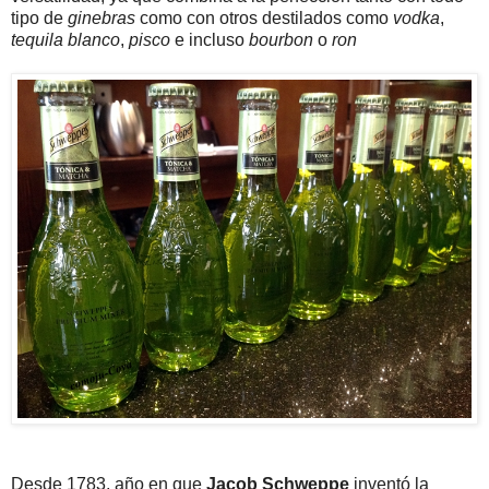
tipo de
ginebras
como con otros destilados como
vodka
,
tequila blanco
,
pisco
e incluso
bourbon
o
ron
Desde 1783, año en que
Jacob Schweppe
inventó la