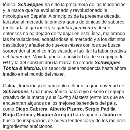
tónica,
Schweppes
ha sido la precursora de las tendencias
y la marca que ha evolucionado y revolucionado la
mixología en España. A principios de la presente década,
lanzaba al mercado la primera gama de tónicas de sabores
(enfocada al
gin tonic
y la
ginebra premium
) y desde
entonces no ha dejado de trabajar en esta línea, mejorando
las formulaciones, adaptándose al mercado y a los distintos
destilados y añadiendo nuevos
mixers
con los que busca
sorprender al público más viajado y facilitar la labor creativa
del
bartender
. Movida por la curiosidad (la de su equipo de
I+D
y la del consumidor) la marca ha creado
Schweppes
Tónica & Matcha
, un sabor de plena tendencia hasta ahora
inédito en el mundo del
mixer
.
Calma, tradición y refinamiento definen la gran novedad de
Schweppes
. Una nueva tónica para cuyo diseño el equipo
creativo de la marca y sus
Mixing Masters
(entre los que se
encuentran algunos de los mejores bartenders del país,
como
Diego Cabrera
,
Alberto Pizarro
,
Sergio Padilla
,
Borja Cortina
y
Nagore Arregui
) han viajado a
Japón
en
busca de inspiración, de nueva tendencias y de los mejores
ingredientes autóctonos.