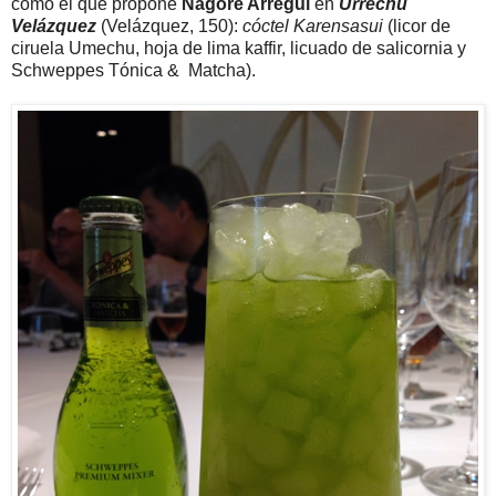
como el que propone
Nagore Arregui
en
Urrechu
Velázquez
(Velázquez, 150):
cóctel Karensasui
(licor de
ciruela Umechu, hoja de lima kaffir, licuado de salicornia y
Schweppes Tónica & Matcha).