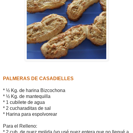
PALMERAS DE CASADIELLES
* ½ Kg. de harina Bizcochona
* ½ Kg. de mantequilla
* 1 cubilete de agua
* 2 cucharaditas de sal
* Harina para espolvorear
Para el Relleno:
* 2 cub. de nuez molida (yo usé nuez entera que no llegué a