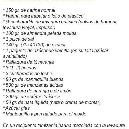
* 150 gr. de harina normal
* Harina para trabajar o folio de plástico
* ½ cucharadita de levadura química (polvos de hornear,
levadura Royal, impulsor)
* 100 gr. de almendra pelada molida
* 1 pizca de sal
* 140 gr. (70+40+30) de azúcar
* 1 paquete de azúcar de vainilla (en su falta azúcar
avainillado)
* Ralladura de ½ naranja
* 3 (1+2) huevos
* 3 cucharadas de leche
* 80 gr. de mantequilla blanda
* 500 gr. de manzanas ácidas
* Ralladura de naranja o de limón
* 200 gr. de «crème fraîche»
* 50 gr. de nata líquida (nata o crema de montar)
* Azúcar glas
* Mantequilla y pan rallado para el molde
En un recipiente tamizar la harina mezclada con la levadura