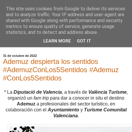
This site uses cookies from Google to deliver its services
Comoju
and to analyze traffic. Your IP address and user-agent are
shared with Google along with performance and security
metrics to ensure quality of service, generate usage
La Cocina del Día a Día y el día a día de la Gastronomía
statistics, and to detect and address abuse.
LEARN MORE
GOT IT
▼
31 de octubre de 2022
Ademuz despierta los sentidos
#AdemuzConLos5Sentidos #Ademuz
#ConLos5Sentidos
* La
Diputació de Valencia
, a través de
València Turisme
,
organizó un
fam trip
para dar a conocer in situ el destino
Ademuz
a profesionales del sector turístico, en
colaboración con el
Ayuntamiento
y
Turisme Comunitat
Valenciana
.