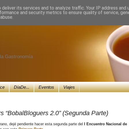
deliver its services and to analyze traffic. Your IP address and
formance and security metrics to ensure quality of service, ge
 abuse.
e la Gastronomía
ice
DíaDe...
Eventos
Viajes
rs “BobalBloguers 2.0” (Segunda Parte)
erano, dejé pendiente hacer esta segunda parte del
I Encuentro Nacional de