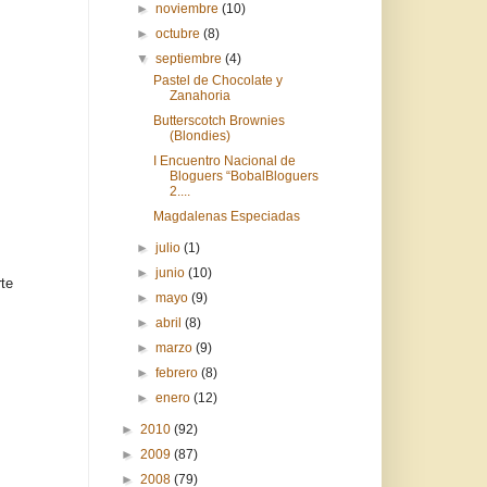
►
noviembre
(10)
►
octubre
(8)
▼
septiembre
(4)
Pastel de Chocolate y
Zanahoria
Butterscotch Brownies
(Blondies)
I Encuentro Nacional de
Bloguers “BobalBloguers
2....
Magdalenas Especiadas
►
julio
(1)
►
junio
(10)
rte
►
mayo
(9)
►
abril
(8)
►
marzo
(9)
►
febrero
(8)
►
enero
(12)
►
2010
(92)
►
2009
(87)
►
2008
(79)