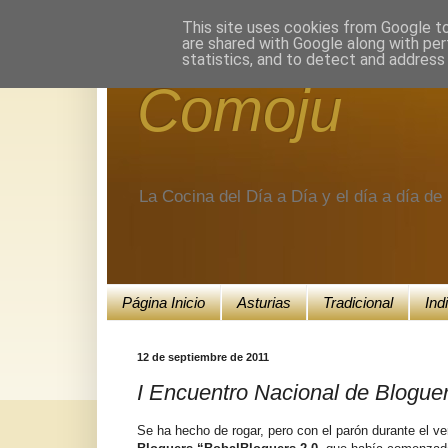
Encuéntranos en Google+.
This site uses cookies from Google to 
are shared with Google along with per
statistics, and to detect and address
Comoju
La Cocina del Día a Día y el día a día d
Página Inicio
Asturias
Tradicional
Ind
12 de septiembre de 2011
I Encuentro Nacional de Blogue
Se ha hecho de rogar, pero con el parón durante el v