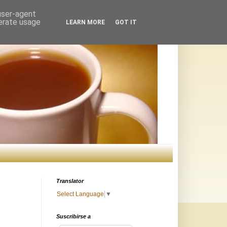
 user-agent
nerate usage
LEARN MORE
GOT IT
Translator
Select Language
▼
Suscribirse a