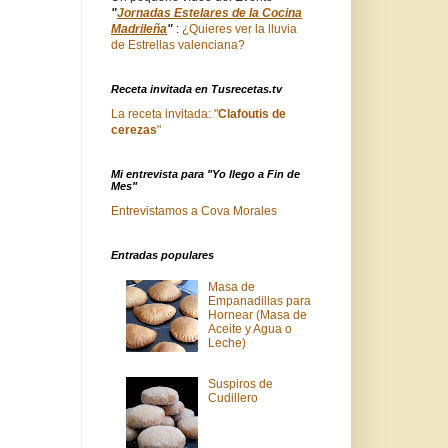
"
Jornadas Estelares de la Cocina
Madrileña
"
:
¿Quieres ver la lluvia
de Estrellas valenciana?
Receta invitada en Tusrecetas.tv
La receta invitada: "
Clafoutis de
cerezas
"
Mi entrevista para "Yo llego a Fin de
Mes"
Entrevistamos a Cova Morales
Entradas populares
Masa de
Empanadillas para
Hornear (Masa de
Aceite y Agua o
Leche)
Suspiros de
Cudillero