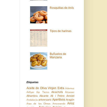
Rosquillas de Anís
Tipos de harinas
Buñuelos de
Manzana
Etiquetas
Aceite de Oliva Virgen Extra
Ademuz
Alcachofa
Airfryer
Ajo Tierno
Alcasser
Alhambra
Alicante
All i Pebre
Amstel
Aperitivos
aniversario
Aragón
Andalucía
Arroz
Aras de los Olmos
Arroceando