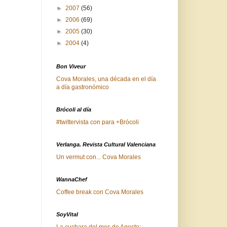
►
2007
(56)
►
2006
(69)
►
2005
(30)
►
2004
(4)
Bon Viveur
Cova Morales, una década en el día
a día gastronómico
Brócoli al día
#twittervista con para +Brócoli
Verlanga. Revista Cultural Valenciana
Un vermut con... Cova Morales
WannaChef
Coffee break con Cova Morales
SoyVital
La cuchara del mes de Agosto: