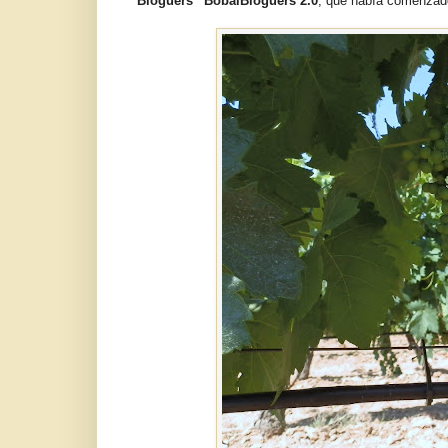
Bloguers “BobalBloguers 2.0
, que había comenzad