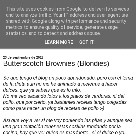
This site uses cookies from Google to deliver its services
Comoju
and to analyze traffic. Your IP address and user-agent are
shared with Google along with performance and security
metrics to ensure quality of service, generate usage
La Cocina del Día a Día y el día a día de la Gastronomía
statistics, and to detect and address abuse.
LEARN MORE
GOT IT
▼
23 de septiembre de 2011
Butterscotch Brownies (Blondies)
Se que tengo el blog un poco abandonado, pero con el tema
de la dieta aun no me he animado a meterme a hacer
dulces, que ya sabeis que es lo mío.
No me veo sacando fotos a los platos de verduras, ni del
pollo, que por cierto, ya bastantes recetas tengo colgadas
como para hacer un blog de recetas de pollo :-)
Así que voy a ver si me voy poniendo las pilas y aunque sea
una gran tentación tener estas cosillas rondando por la
cocina, hay que ver quien es mas fuerte.. si el dulce o yo..