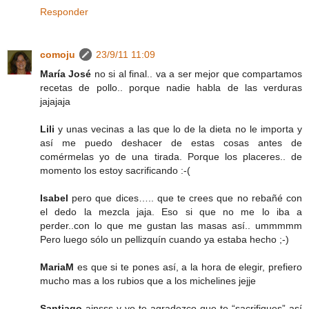
Responder
comoju
23/9/11 11:09
María José
no si al final.. va a ser mejor que compartamos
recetas de pollo.. porque nadie habla de las verduras
jajajaja
Lili
y unas vecinas a las que lo de la dieta no le importa y
así me puedo deshacer de estas cosas antes de
comérmelas yo de una tirada. Porque los placeres.. de
momento los estoy sacrificando :-(
Isabel
pero que dices….. que te crees que no rebañé con
el dedo la mezcla jaja. Eso si que no me lo iba a
perder..con lo que me gustan las masas así.. ummmmm
Pero luego sólo un pellizquín cuando ya estaba hecho ;-)
MariaM
es que si te pones así, a la hora de elegir, prefiero
mucho mas a los rubios que a los michelines jejje
Santiago
ainsss y yo te agradezco que te “sacrifiques” así