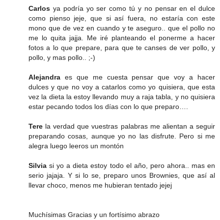
Carlos
ya podría yo ser como tú y no pensar en el dulce
como pienso jeje, que si así fuera, no estaría con este
mono que de vez en cuando y te aseguro.. que el pollo no
me lo quita jajja. Me iré planteando el ponerme a hacer
fotos a lo que prepare, para que te canses de ver pollo, y
pollo, y mas pollo.. ;-)
Alejandra
es que me cuesta pensar que voy a hacer
dulces y que no voy a catarlos como yo quisiera, que esta
vez la dieta la estoy llevando muy a raja tabla, y no quisiera
estar pecando todos los días con lo que preparo….
Tere
la verdad que vuestras palabras me alientan a seguir
preparando cosas, aunque yo no las disfrute. Pero si me
alegra luego leeros un montón
Silvia
si yo a dieta estoy todo el año, pero ahora.. mas en
serio jajaja. Y si lo se, preparo unos Brownies, que así al
llevar choco, menos me hubieran tentado jejej
Muchísimas Gracias y un fortísimo abrazo