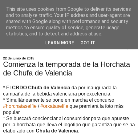
This site uses cookies from Google to deliver its services
Comoju
and to analyze traffic. Your IP address and user-agent are
shared with Google along with performance and security
metrics to ensure quality of service, generate usage
La Cocina del Día a Día y el día a día de la Gastronomía
statistics, and to detect and address abuse.
LEARN MORE
GOT IT
▼
22 de junio de 2015
Comienza la temporada de la Horchata
de Chufa de Valencia
* El
CRDO Chufa de Valencia
da por inaugurada la
campaña de la bebida valenciana por excelencia.
* Simultáneamente se pone en marcha el concurso
#horchataselfie
/
#orxataselfie
que premiará la foto más
popular.
* Se buscará concienciar al consumidor para que apueste
por la horchata que lleva el logotipo que garantiza que se ha
elaborado con
Chufa de Valencia
.