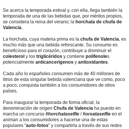
Se acerca la temporada estival y, con ella, llega también la
temporada de una de las bebidas que, por méritos propios,
se considera la reina del verano; la
horchata de chufa de
Valencia
.
La horchata, cuya materia prima es la
chufa de Valencia
, es
mucho más que una bebida refrescante. Su consumo es
beneficioso para el corazón, contribuye a disminuir el
colesterol
y los
triglicéridos
y contiene
polifenole
s
potencialmente
anticancerígenos
y
antioxidantes
.
Cada año lo españoles consumen más de 40 millones de
litros de esta singular bebida valenciana que ve como, poco
a poco, conquista también a los consumidores de otros
países.
Para inaugurar la temporada de forma oficial, la
denominación de origen
Chufa de Valencia
ha puesto en
marcha un concurso
#horchataselfie
/
#orxataselfie
en el
animan a los consumidores a hacerse una de estas
populares “
auto-fotos
” y compartirla a través de sus redes