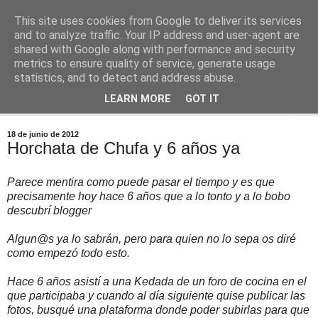
This site uses cookies from Google to deliver its services
Comoju
and to analyze traffic. Your IP address and user-agent are
shared with Google along with performance and security
metrics to ensure quality of service, generate usage
La Cocina del Día a Día y el día a día de la Gastronomía
statistics, and to detect and address abuse.
LEARN MORE
GOT IT
▼
18 de junio de 2012
Horchata de Chufa y 6 años ya
Parece mentira como puede pasar el tiempo y es que
precisamente hoy hace 6 años que a lo tonto y a lo bobo
descubrí blogger
Algun@s ya lo sabrán, pero para quien no lo sepa os diré
como empezó todo esto.
Hace 6 años asistí a una Kedada de un foro de cocina en el
que participaba y cuando al día siguiente quise publicar las
fotos, busqué una plataforma donde poder subirlas para que