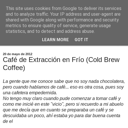
This site uses cookies from Google to deliver its services
Comoju
and to analyze traffic. Your IP address and user-agent are
shared with Google along with performance and security
metrics to ensure quality of service, generate usage
La Cocina del Día a Día y el día a día de la Gastronomía
statistics, and to detect and address abuse.
LEARN MORE
GOT IT
▼
20 de mayo de 2012
Café de Extracción en Frío (Cold Brew
Coffee)
La gente que me conoce sabe que no soy nada chocolatera,
pero cuando hablamos de café... eso es otra cosa, pues soy
una cafetera empedernida.
No tengo muy claro cuando pude comenzar a tomar café y
como me inicié en este "vicio", pero si recuerdo a mi abuelo
que me decía que en cuanto se preparaba un café y se
descuidaba un poco, ahí estaba yo para dar buena cuenta
de el