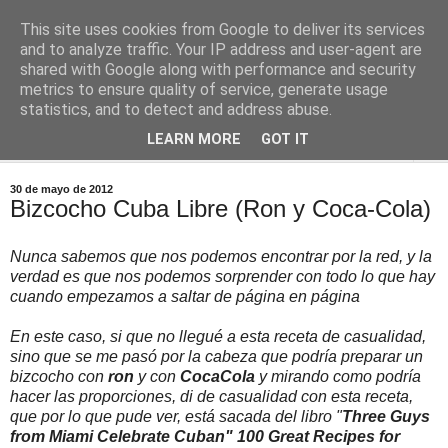
This site uses cookies from Google to deliver its services
Comoju
and to analyze traffic. Your IP address and user-agent are
shared with Google along with performance and security
metrics to ensure quality of service, generate usage
La Cocina del Día a Día y el día a día de la Gastronomía
statistics, and to detect and address abuse.
LEARN MORE
GOT IT
▼
30 de mayo de 2012
Bizcocho Cuba Libre (Ron y Coca-Cola)
Nunca sabemos que nos podemos encontrar por la red, y la
verdad es que nos podemos sorprender con todo lo que hay
cuando empezamos a saltar de página en página
En este caso, si que no llegué a esta receta de casualidad,
sino que se me pasó por la cabeza que podría preparar un
bizcocho con
ron
y con
CocaCola
y mirando como podría
hacer las proporciones, di de casualidad con esta receta,
que por lo que pude ver, está sacada del libro "
Three Guys
from Miami Celebrate Cuban" 100 Great Recipes for