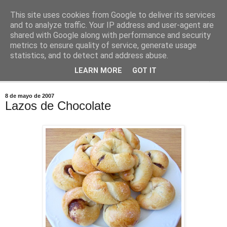
This site uses cookies from Google to deliver its services
Comoju
and to analyze traffic. Your IP address and user-agent are
shared with Google along with performance and security
metrics to ensure quality of service, generate usage
La Cocina del Día a Día y el día a día de la Gastronomía
statistics, and to detect and address abuse.
LEARN MORE
GOT IT
▼
8 de mayo de 2007
Lazos de Chocolate