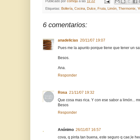
Publicado por
comoju
a las
11:22
Etiquetas:
Bollería
,
Cocina
,
Dulce
,
Fruta
,
Limón
,
Thermomix
,
Y
6 comentarios:
anadelicias
20/11/07 19:07
Pues me la apunto porque tiene que tener un sabo
Besos.
Ana.
Responder
Rosa
21/11/07 19:32
Que cosa mas rica. Y con ese sabor a limón.
Besos
Responder
Anónimo
26/11/07 16:57
cova, q pinta tan buena, este seguro q cae,le h