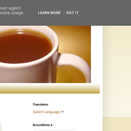
 user-agent
nerate usage
LEARN MORE
GOT IT
Translator
Select Language
▼
Suscribirse a