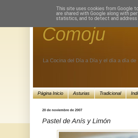
Encuéntranos en Google+.
This site uses cookies from Google to 
are shared with Google along with per
statistics, and to detect and address
Comoju
La Cocina del Día a Día y el día a día d
Página Inicio
Asturias
Tradicional
Ind
20 de noviembre de 2007
Pastel de Anís y Limón