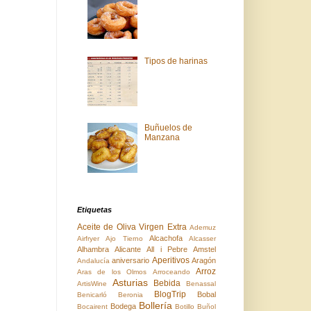
Tipos de harinas
Buñuelos de
Manzana
Etiquetas
Aceite de Oliva Virgen Extra
Ademuz
Alcachofa
Airfryer
Ajo Tierno
Alcasser
Alhambra
Alicante
All i Pebre
Amstel
Aperitivos
aniversario
Aragón
Andalucía
Arroz
Aras de los Olmos
Arroceando
Asturias
Bebida
ArtisWine
Benassal
BlogTrip
Bobal
Benicarló
Beronia
Bollería
Bodega
Bocairent
Botillo
Buñol