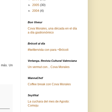
►
2005
(30)
►
2004
(4)
Bon Viveur
Cova Morales, una década en el día
a día gastronómico
Brócoli al día
#twittervista con para +Brócoli
Verlanga. Revista Cultural Valenciana
a más. Un
Un vermut con... Cova Morales
WannaChef
Coffee break con Cova Morales
SoyVital
La cuchara del mes de Agosto:
Comoju