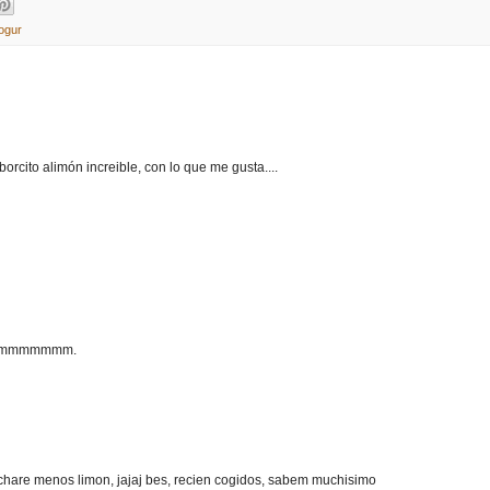
ogur
rcito alimón increible, con lo que me gusta....
.. mmmmmmmm.
echare menos limon, jajaj bes, recien cogidos, sabem muchisimo