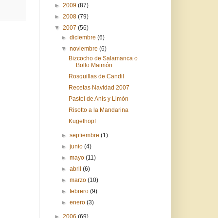
►
2009
(87)
►
2008
(79)
▼
2007
(56)
►
diciembre
(6)
▼
noviembre
(6)
Bizcocho de Salamanca o
Bollo Maimón
Rosquillas de Candil
Recetas Navidad 2007
Pastel de Anís y Limón
Risotto a la Mandarina
Kugelhopf
►
septiembre
(1)
►
junio
(4)
►
mayo
(11)
►
abril
(6)
►
marzo
(10)
►
febrero
(9)
►
enero
(3)
►
2006
(69)