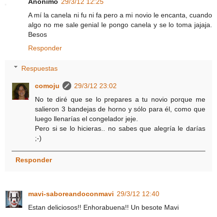
Anónimo
29/3/12 12:25
A mí la canela ni fu ni fa pero a mi novio le encanta, cuando
algo no me sale genial le pongo canela y se lo toma jajaja.
Besos
Responder
Respuestas
comoju
29/3/12 23:02
No te diré que se lo prepares a tu novio porque me
salieron 3 bandejas de horno y sólo para él, como que
luego llenarías el congelador jeje.
Pero si se lo hicieras.. no sabes que alegría le darías
;-)
Responder
mavi-saboreandoconmavi
29/3/12 12:40
Estan deliciosos!! Enhorabuena!! Un besote Mavi