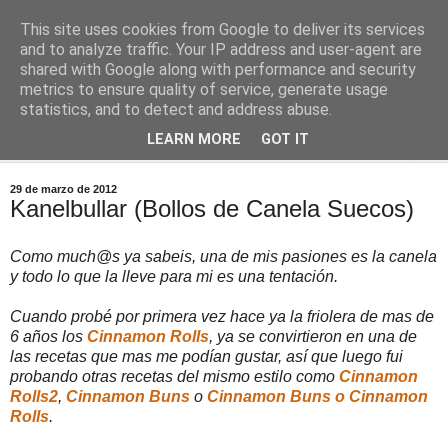
This site uses cookies from Google to deliver its services
Comoju
and to analyze traffic. Your IP address and user-agent are
shared with Google along with performance and security
metrics to ensure quality of service, generate usage
La Cocina del Día a Día y el día a día de la Gastronomía
statistics, and to detect and address abuse.
LEARN MORE
GOT IT
▼
29 de marzo de 2012
Kanelbullar (Bollos de Canela Suecos)
Como much@s ya sabeis, una de mis pasiones es la canela
y todo lo que la lleve para mi es una tentación.
Cuando probé por primera vez hace ya la friolera de mas de
6 años los
Cinnamon Rolls
, ya se convirtieron en una de
las recetas que mas me podían gustar, así que luego fui
probando otras recetas del mismo estilo como
Cinnamon
Rolls2
,
Cinnamon Buns
o
Cinnamon Buns o Cinnamon
Rolls
.