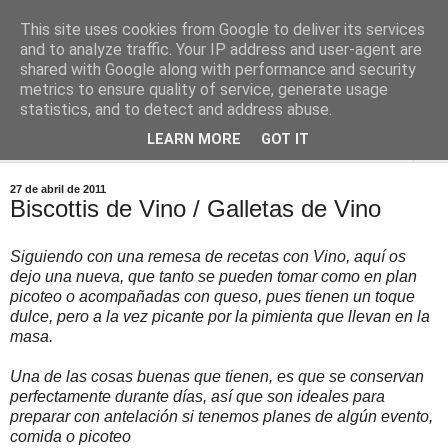
This site uses cookies from Google to deliver its services
Comoju
and to analyze traffic. Your IP address and user-agent are
shared with Google along with performance and security
metrics to ensure quality of service, generate usage
La Cocina del Día a Día y el día a día de la Gastronomía
statistics, and to detect and address abuse.
LEARN MORE
GOT IT
▼
27 de abril de 2011
Biscottis de Vino / Galletas de Vino
Siguiendo con una remesa de recetas con Vino, aquí os
dejo una nueva, que tanto se pueden tomar como en plan
picoteo o acompañadas con queso, pues tienen un toque
dulce, pero a la vez picante por la pimienta que llevan en la
masa.
Una de las cosas buenas que tienen, es que se conservan
perfectamente durante días, así que son ideales para
preparar con antelación si tenemos planes de algún evento,
comida o picoteo