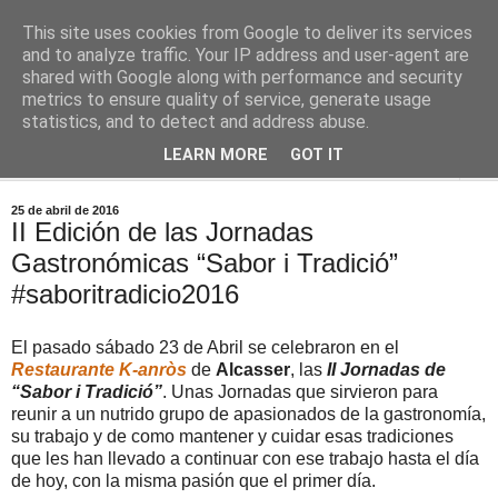
This site uses cookies from Google to deliver its services
Comoju
and to analyze traffic. Your IP address and user-agent are
shared with Google along with performance and security
metrics to ensure quality of service, generate usage
La Cocina del Día a Día y el día a día de la Gastronomía
statistics, and to detect and address abuse.
LEARN MORE
GOT IT
▼
25 de abril de 2016
II Edición de las Jornadas
Gastronómicas “Sabor i Tradició”
#saboritradicio2016
El pasado sábado 23 de Abril se celebraron en el
Restaurante K-anròs
de
Alcasser
, las
II Jornadas de
“Sabor i Tradició”
. Unas Jornadas que sirvieron para
reunir a un nutrido grupo de apasionados de la gastronomía,
su trabajo y de como mantener y cuidar esas tradiciones
que les han llevado a continuar con ese trabajo hasta el día
de hoy, con la misma pasión que el primer día.