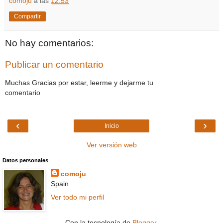
comoju
a las
12:53
Compartir
No hay comentarios:
Publicar un comentario
Muchas Gracias por estar, leerme y dejarme tu
comentario
‹
›
Inicio
Ver versión web
Datos personales
comoju
Spain
Ver todo mi perfil
Con la tecnología de
Blogger
.