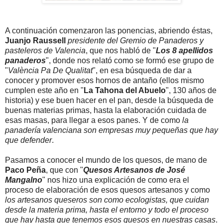
A continuación comenzaron las ponencias, abriendo éstas,
Juanjo Raussell
presidente del Gremio de Panaderos y
pasteleros de Valencia
, que nos habló de "
Los 8 apellidos
panaderos
", donde nos relató como se formó ese grupo de
"
València Pa De Qualitat
", en esa búsqueda de dar a
conocer y promover esos hornos de antaño (ellos mismo
cumplen este año en "
La Tahona del Abuelo
", 130 años de
historia) y ese buen hacer en el pan, desde la búsqueda de
buenas materias primas, hasta la elaboración cuidada de
esas masas, para llegar a esos panes. Y de como
la
panadería valenciana son empresas muy pequeñas que hay
que defender
.
Pasamos a conocer el mundo de los quesos, de mano de
Paco Peña
, que con "
Quesos Artesanos de José
Mangalno
" nos hizo una explicación de como era el
proceso de elaboración de esos quesos artesanos y como
los artesanos queseros son como ecologistas, que cuidan
desde la materia prima, hasta el entorno y todo el proceso
que hay hasta que tenemos esos quesos en nuestras casas
.