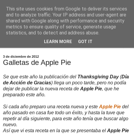
This site uses cookies from Google to deliver its services
Comoju
and to analyze traffic. Your IP address and user-agent are
shared with Google along with performance and security
metrics to ensure quality of service, generate usage
La Cocina del Día a Día y el día a día de la Gastronomía
statistics, and to detect and address abuse.
LEARN MORE
GOT IT
▼
3 de diciembre de 2012
Galletas de Apple Pie
Se que este año la publicación del
Thanksgiving Day
(
Día
de Acción de Gracias
) llega un poco tarde, pero no podía
dejar de publicar la nueva receta de
Apple Pie
, que he
preparado este año.
Si cada año preparo una receta nueva y este
Apple Pie
del
año pasado en casa fue todo un éxito, y hasta la tuve que
repetir al día siguiente, para este año tenía que buscar algo
nuevo.
Así que vi esta receta en la que se presentaba el
Apple Pie