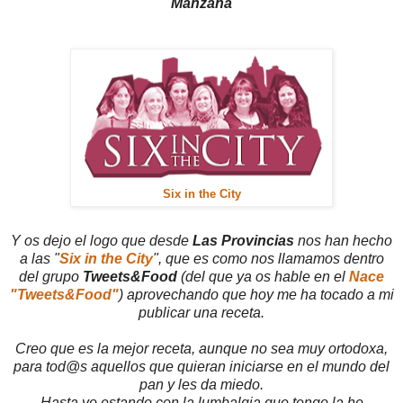
Manzana
Six in the City
Y os dejo el logo que desde
Las Provincias
nos han hecho
a las "
Six in the City
", que es como nos llamamos dentro
del grupo
Tweets&Food
(del que ya os hable en el
Nace
"Tweets&Food"
) aprovechando que hoy me ha tocado a mi
publicar una receta.
Creo que es la mejor receta, aunque no sea muy ortodoxa,
para tod@s aquellos que quieran iniciarse en el mundo del
pan y les da miedo.
Hasta yo estando con la lumbalgia que tengo la he