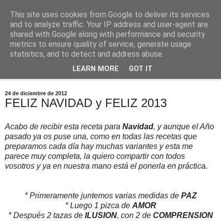
This site uses cookies from Google to deliver its services
Comoju
and to analyze traffic. Your IP address and user-agent are
shared with Google along with performance and security
metrics to ensure quality of service, generate usage
La Cocina del Día a Día y el día a día de la Gastronomía
statistics, and to detect and address abuse.
LEARN MORE
GOT IT
▼
24 de diciembre de 2012
FELIZ NAVIDAD y FELIZ 2013
Acabo de recibir esta receta para
Navidad
, y aunque el Año
pasado ya os puse una, como en todas las recetas que
preparamos cada día hay muchas variantes y esta me
parece muy completa, la quiero compartir con todos
vosotros y ya en nuestra mano está el ponerla en práctica.
* Primeramente juntemos varias medidas de
PAZ
* Luego 1 pizca de
AMOR
* Después 2 tazas de
ILUSION
, con 2 de
COMPRENSION