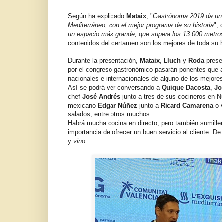
Según ha explicado
Mataix
, "
Gastrónoma 2019 da un g
Mediterráneo, con el mejor programa de su historia
",
un espacio más grande, que supera los 13.000 metro
contenidos del certamen son los mejores de toda su h
Durante la presentación,
Mataix
,
Lluch
y
Roda
prese
por el congreso gastronómico pasarán ponentes que 
nacionales e internacionales de alguno de los mejore
Así se podrá ver conversando a
Quique Dacosta
,
Jo
chef
José Andrés
junto a tres de sus cocineros en Nu
mexicano
Edgar Núñez
junto a
Ricard Camarena
o 
salados, entre otros muchos.
Habrá mucha cocina en directo, pero también sumiller
importancia de ofrecer un buen servicio al cliente. D
y
vino
.