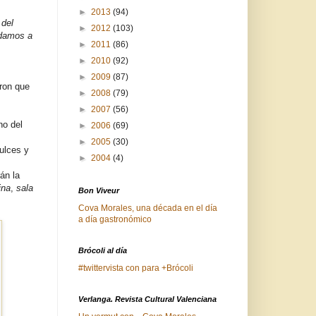
►
2013
(94)
 del
►
2012
(103)
damos a
►
2011
(86)
s
►
2010
(92)
►
2009
(87)
ron que
►
2008
(79)
►
2007
(56)
no del
►
2006
(69)
►
2005
(30)
ulces y
►
2004
(4)
án la
ina
,
sala
Bon Viveur
Cova Morales, una década en el día
a día gastronómico
Brócoli al día
#twittervista con para +Brócoli
Verlanga. Revista Cultural Valenciana