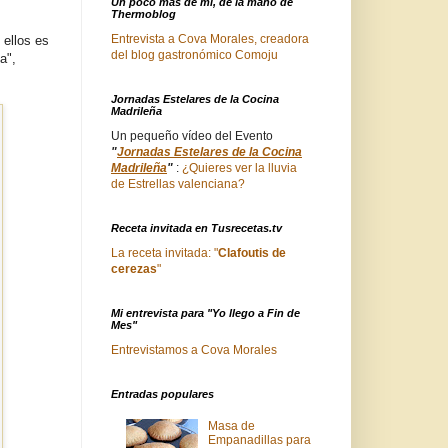
Un poco mas de mi, de la mano de
Thermoblog
Entrevista a Cova Morales, creadora
 ellos es
del blog gastronómico Comoju
a",
Jornadas Estelares de la Cocina
Madrileña
Un pequeño vídeo del Evento
"
Jornadas Estelares de la Cocina
Madrileña
"
:
¿Quieres ver la lluvia
de Estrellas valenciana?
Receta invitada en Tusrecetas.tv
La receta invitada: "
Clafoutis de
cerezas
"
Mi entrevista para "Yo llego a Fin de
Mes"
Entrevistamos a Cova Morales
Entradas populares
Masa de
Empanadillas para