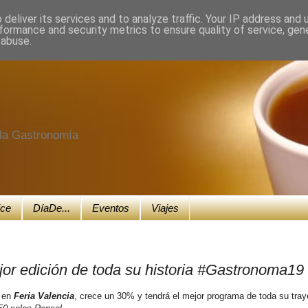
deliver its services and to analyze traffic. Your IP address and
formance and security metrics to ensure quality of service, ge
 abuse.
e la Gastronomía
ice
DíaDe...
Eventos
Viajes
or edición de toda su historia #Gastronoma19
en
Feria Valencia
, crece un 30% y tendrá el mejor programa de toda su tray