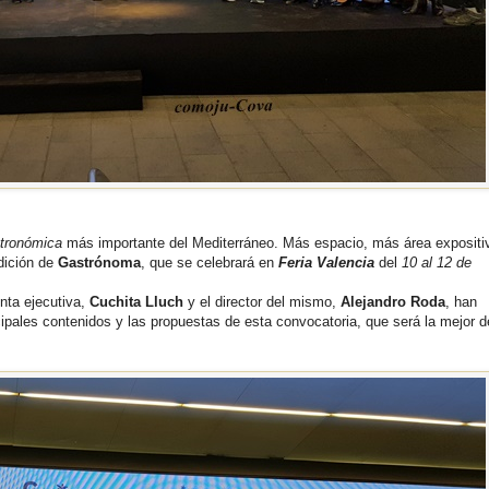
tronómica
más importante del Mediterráneo. Más espacio, más área expositiv
edición de
Gastrónoma
, que se celebrará en
Feria Valencia
del
10 al 12 de
enta ejecutiva,
Cuchita Lluch
y el director del mismo,
Alejandro Roda
, han
cipales contenidos y las propuestas de esta convocatoria, que será la mejor d