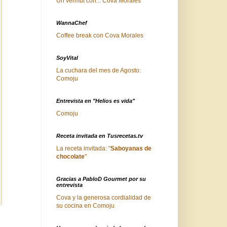
Un vermut con... Cova Morales
WannaChef
Coffee break con Cova Morales
SoyVital
La cuchara del mes de Agosto:
Comoju
Entrevista en "Helios es vida"
Comoju
Receta invitada en Tusrecetas.tv
La receta invitada: "
Saboyanas de
chocolate
"
Gracias a PabloD Gourmet por su
entrevista
Cova y la generosa cordialidad de
su cocina en Comoju