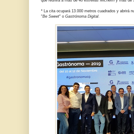
que reunirá a más de
40 estrellas Michelín
y más de
* La cita ocupará 13.000 metros cuadrados y abrirá 
"
Be Sweet
" o
Gastrónoma Digital
.