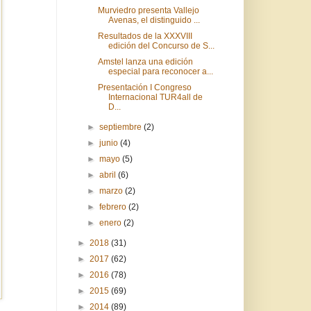
Murviedro presenta Vallejo
Avenas, el distinguido ...
Resultados de la XXXVIII
edición del Concurso de S...
Amstel lanza una edición
especial para reconocer a...
Presentación I Congreso
Internacional TUR4all de
D...
►
septiembre
(2)
►
junio
(4)
►
mayo
(5)
►
abril
(6)
►
marzo
(2)
►
febrero
(2)
►
enero
(2)
►
2018
(31)
►
2017
(62)
►
2016
(78)
►
2015
(69)
►
2014
(89)