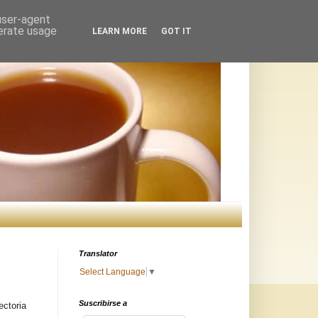
 user-agent
nerate usage
LEARN MORE
GOT IT
Translator
Select Language
▼
Suscribirse a
ectoria