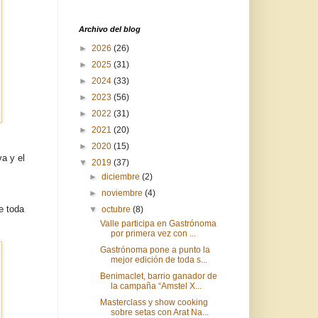
Archivo del blog
►
2026
(26)
►
2025
(31)
►
2024
(33)
►
2023
(56)
►
2022
(31)
►
2021
(20)
►
2020
(15)
a y el
▼
2019
(37)
►
diciembre
(2)
►
noviembre
(4)
e toda
▼
octubre
(8)
Valle participa en Gastrónoma
por primera vez con ...
Gastrónoma pone a punto la
mejor edición de toda s...
Benimaclet, barrio ganador de
la campaña “Amstel X...
Masterclass y show cooking
sobre setas con Arat Na...