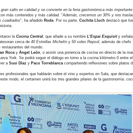
ran salto en calidad y se convierte en la feria gastronómica más importante
 con más contenidos y más calidad. "
Además, crecemos un 30% y nos trasla
s cuadrados
", ha añadido
Roda
. Por su parte,
Cuchita Lluch
destacó que lo
istoria.
ntaron la
Cocina Central
, que añade a su nombre
L’Espai Exquisit
y señala
atesoran cerca de
40 Estrellas Michelín
y
50 soles Repsol
, además de chefs
s restaurantes del mundo.
an Roca
y
Ángel León
, o asistir una ponencia de cocina en directo de la ma
eva York. Se podrá seguir el diálogo en torno a la cocina kilómetro 0 entre el
ver a
Susi Díaz
y
Paco Torreblanca
compartiendo reflexiones sobre platos d
es profesionales que hablarán sobre el vino y expertos en Sala, que destacar
e este modo, el certamen unirá los tres grandes pilares de la gastronomía:
coc