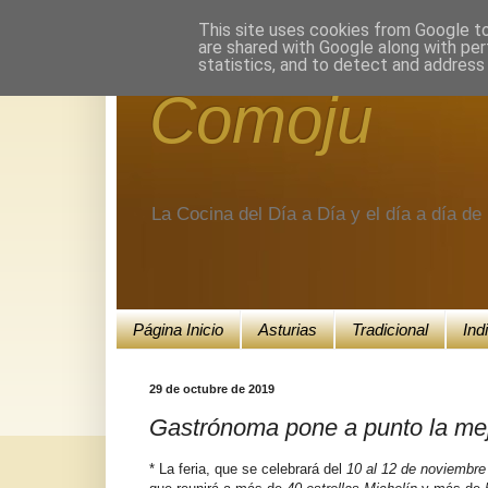
Encuéntranos en Google+.
This site uses cookies from Google to 
are shared with Google along with per
statistics, and to detect and address
Comoju
La Cocina del Día a Día y el día a día d
Página Inicio
Asturias
Tradicional
Ind
29 de octubre de 2019
Gastrónoma pone a punto la mej
* La feria, que se celebrará del
10 al 12 de noviembre