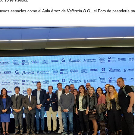
50 soles Repsol
.
nuevos espacios como el Aula Arroz de
València D.O.
, el Foro de pastelería pr