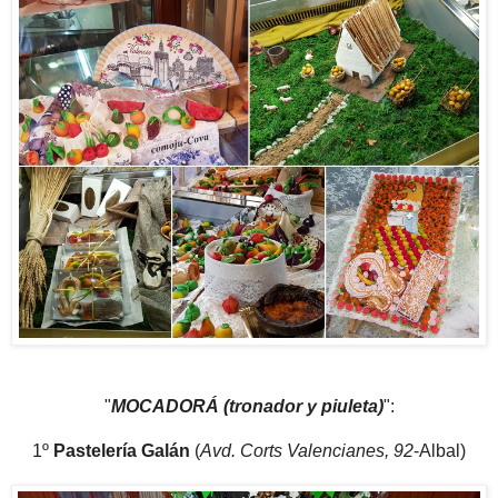
"
MOCADORÁ (tronador y piuleta)
":
1º
Pastelería Galán
(
Avd. Corts Valencianes, 92
-Albal)