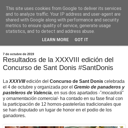
This site uses cookies from Google to deliver its services
Comoju
and to analyze traffic. Your IP address and user-agent are
shared with Google along with performance and security
metrics to ensure quality of service, generate usage
La Cocina del Día a Día y el día a día de la Gastronomía
statistics, and to detect and address abuse.
LEARN MORE
GOT IT
▼
7 de octubre de 2019
Resultados de la XXXVIII edición del
Concurso de Sant Donis #SantDonis
La
XXXVIII
edición del
Concurso de Sant Donis
celebrada
el 4 de octubre y organizada por el
Gremio de panaderos y
pasteleros de Valencia
, en sus dos apartados -"
mocadorá
"
y
ornamentación comercial
- ha contado en su fase final con
la participación de 12 hornos-pastelerías tradicionales que
se han disputado un lugar de honor en el podio de los
ganadores.