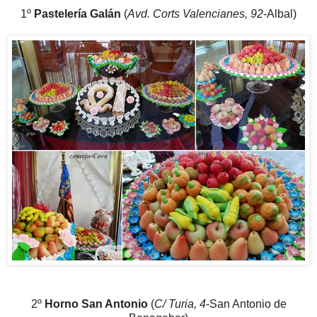
1º
Pastelería Galán
(
Avd. Corts Valencianes, 92
-Albal)
2º
Horno San Antonio
(
C/ Turia, 4
-San Antonio de