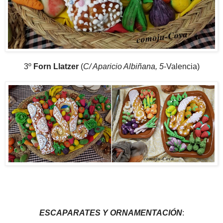
3º
Forn Llatzer
(
C/ Aparicio Albiñana, 5
-Valencia)
ESCAPARATES Y ORNAMENTACIÓN
: