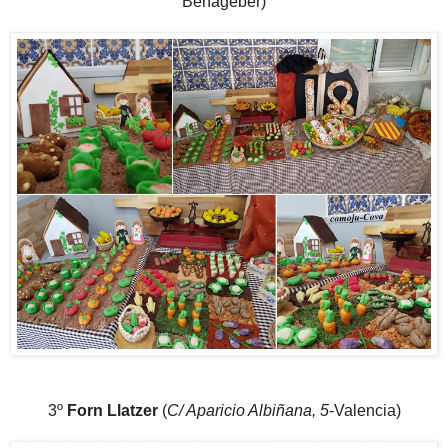
Benageber)
3º
Forn Llatzer
(
C/ Aparicio Albiñana, 5
-Valencia)