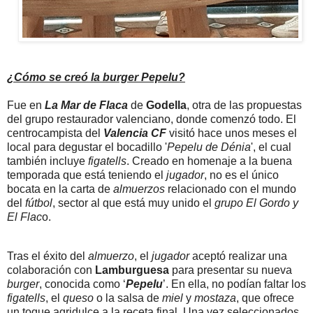
¿Cómo se creó la burger Pepelu?
Fue en
La Mar de Flaca
de
Godella
, otra de las propuestas
del grupo restaurador valenciano, donde comenzó todo. El
centrocampista del
Valencia CF
visitó hace unos meses el
local para degustar el bocadillo '
Pepelu de Dénia
', el cual
también incluye
figatells
. Creado en homenaje a la buena
temporada que está teniendo el
jugador
, no es el único
bocata en la carta de
almuerzos
relacionado con el mundo
del
fútbol
, sector al que está muy unido el
grupo El Gordo y
El Flac
o.
Tras el éxito del
almuerzo
, el
jugador
aceptó realizar una
colaboración con
Lamburguesa
para presentar su nueva
burger
, conocida como ‘
Pepelu
’. En ella, no podían faltar los
figatells
, el
queso
o la salsa de
miel
y
mostaza
, que ofrece
un toque agridulce a la receta final. Una vez seleccionados