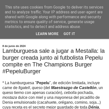
This site uses cookies from Google to deliver its services
Comoju
and to analyze traffic. Your IP address and user-agent are
shared with Google along with performance and security
metrics to ensure quality of service, generate usage
La Cocina del Día a Día y el día a día de la Gastronomía
statistics, and to detect and address abuse.
LEARN MORE
GOT IT
▼
8 de junio de 2024
Lamburguesa sale a jugar a Mestalla: la
burger creada junto al futbolista Pepelu
compite en The Champions Burger
#PepeluBurger
* La hamburguesa "
Pepelu
", de edición limitada, incluye
carne de
figatell
,
queso
(del
Maestrazgo de Castellón
, un
queso tierno con apenas curación),
cebolla
pochada,
mostaza
dulce con miel y una
mayonesa
del picadillo de
Denia emulsionado (cacahuete, orégano, comino, soja...)
cuya receta es el secreto mejor guardado de toda
Dénia
,