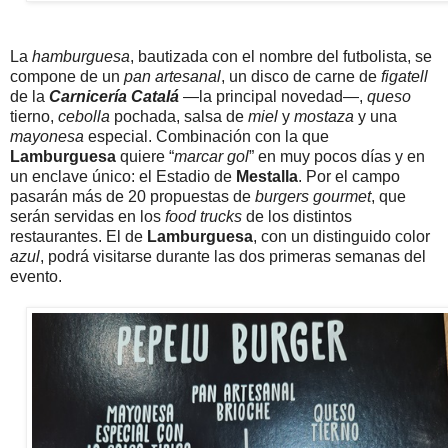
La
hamburguesa
, bautizada con el nombre del futbolista, se
compone de un
pan artesanal
, un disco de carne de
figatell
de la
Carnicería Catalá
—la principal novedad—,
queso
tierno,
cebolla
pochada, salsa de
miel
y
mostaza
y una
mayonesa
especial. Combinación con la que
Lamburguesa
quiere “
marcar gol
” en muy pocos días y en
un enclave único: el Estadio de
Mestalla
. Por el campo
pasarán más de 20 propuestas de
burgers gourmet
, que
serán servidas en los
food trucks
de los distintos
restaurantes. El de
Lamburguesa
, con un distinguido color
azul
, podrá visitarse durante las dos primeras semanas del
evento.