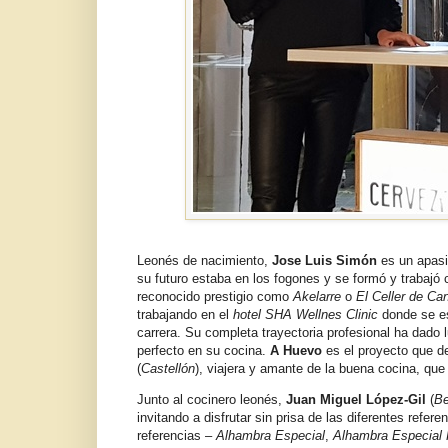
Leonés de nacimiento,
Jose Luis Simón
es un apasi
su futuro estaba en los fogones y se formó y trabajó
reconocido prestigio como
Akelarre
o
El Celler de Ca
trabajando en el
hotel SHA Wellnes Clinic
donde se es
carrera. Su completa trayectoria profesional ha dado l
perfecto en su cocina.
A Huevo
es el proyecto que d
(
Castellón
), viajera y amante de la buena cocina, que 
Junto al cocinero leonés,
Juan Miguel López-Gil
(
Be
invitando a disfrutar sin prisa de las diferentes refer
referencias –
Alhambra Especial
,
Alhambra Especial 