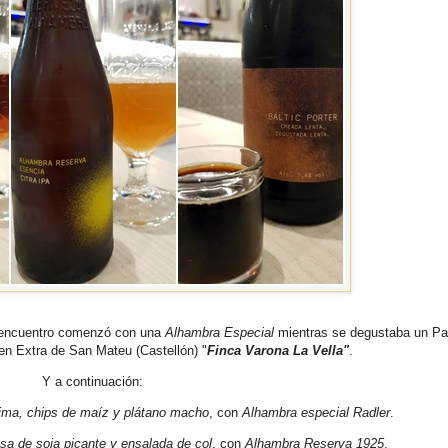
 encuentro comenzó con una
Alhambra Especial
mientras se degustaba un Pa
gen Extra de San Mateu (Castellón) "
Finca Varona La Vella"
.
Y a continuación:
ima, chips de maíz y plátano macho
, con
Alhambra especial Radler
.
a de soja picante y ensalada de col
, con
Alhambra Reserva 1925
.