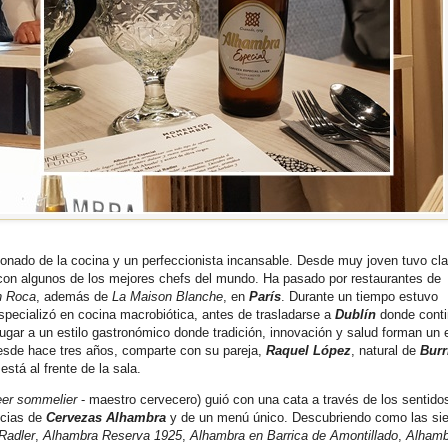
onado de la cocina y un perfeccionista incansable. Desde muy joven tuvo cla
 con algunos de los mejores chefs del mundo. Ha pasado por restaurantes de
n Roca
, además de
La Maison Blanche
, en
París
. Durante un tiempo estuvo
pecializó en cocina macrobiótica, antes de trasladarse a
Dublín
donde conti
ugar a un estilo gastronómico donde tradición, innovación y salud forman un e
esde hace tres años, comparte con su pareja,
Raquel López
, natural de
Burr
está al frente de la sala.
er sommelier
- maestro cervecero) guió con una cata a través de los sentido
encias de
Cervezas Alhambra
y de un menú único. Descubriendo como las sie
Radler
,
Alhambra Reserva 1925
,
Alhambra en Barrica de Amontillado
,
Alhamb