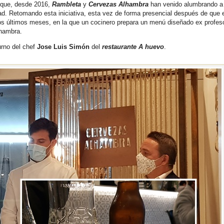
a que, desde 2016,
Rambleta
y
Cervezas Alhambra
han venido alumbrando a
d. Retomando esta iniciativa, esta vez de forma presencial después de que e
 los últimos meses, en la que un cocinero prepara un menú diseñado ex profes
Alhambra.
urno del chef
Jose Luis Simón
del
restaurante A huevo
.