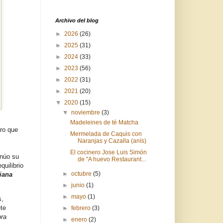
Archivo del blog
►
2026
(26)
►
2025
(31)
►
2024
(33)
►
2023
(56)
►
2022
(31)
►
2021
(20)
▼
2020
(15)
▼
noviembre
(3)
Madeleines de té Matcha
ro que
Mermelada de Caquis con
Naranjas y Cazalla (anís)
El cocinero Jose Luis Simón
núo su
de "A huevo Restaurant...
quilibrio
►
octubre
(5)
iana
►
junio
(1)
►
mayo
(1)
s,
te
►
febrero
(3)
ra
►
enero
(2)