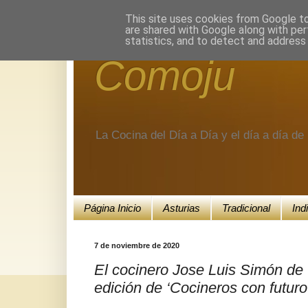
Encuéntranos en Google+.
This site uses cookies from Google to 
are shared with Google along with per
statistics, and to detect and address
Comoju
La Cocina del Día a Día y el día a día d
Página Inicio
Asturias
Tradicional
Ind
7 de noviembre de 2020
El cocinero Jose Luis Simón de
edición de ‘Cocineros con futu