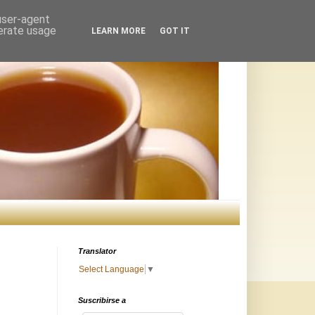
 user-agent
nerate usage
LEARN MORE
GOT IT
Translator
Select Language
▼
Suscribirse a