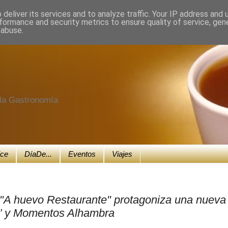
deliver its services and to analyze traffic. Your IP address and
formance and security metrics to ensure quality of service, ge
 abuse.
e la Gastronomía
ice
DíaDe...
Eventos
Viajes
 "A huevo Restaurante" protagoniza una nueva
ro’ y Momentos Alhambra