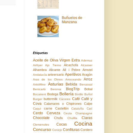
Buñuelos de
Manzana
Etiquetas
Aceite de Oliva Virgen Extra
Ademuz
Alcachofa
Airfryer
Ajo Tierno
Alcasser
Alhambra
Alicante
All i Pebre
Amstel
Aperitivos
aniversario
Aragón
Andalucía
Arroz
Aras de los Olmos
Arroceando
Asturias
Bebida
ArtisWine
Benassal
BlogTrip
Bobal
Benicarló
Beronia
Bollería
Bodega
Bocairent
Botillo
Buñol
Café
Café y
buttermilk
Burger
Cáceres
Cova
Calamares o Chipirones
Calpe
carne
Castellón
Caqui
Cataluña
Catí
Cerdo
Cerveza
Ceuta
Champagne
Chocolate
Claras
Chufa
Chulilla
Cocina
Cocas
Clemenules
Concurso
Confituras
Cordero
Conejo