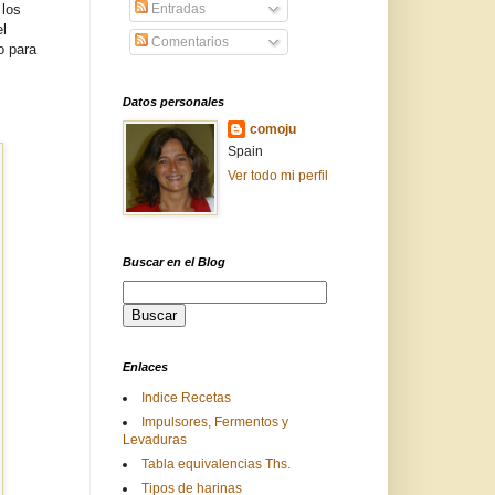
 los
Entradas
l
Comentarios
o para
Datos personales
comoju
Spain
Ver todo mi perfil
Buscar en el Blog
Enlaces
Indice Recetas
Impulsores, Fermentos y
Levaduras
Tabla equivalencias Ths.
Tipos de harinas