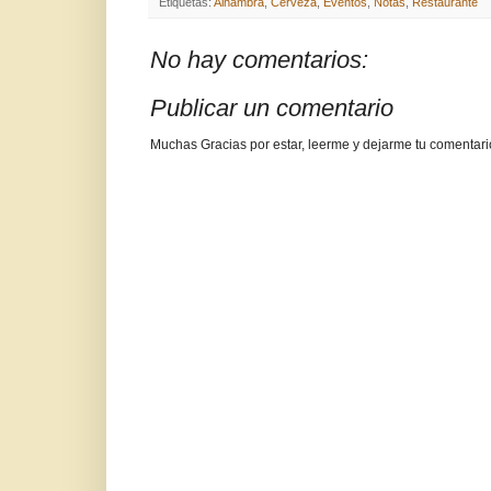
Etiquetas:
Alhambra
,
Cerveza
,
Eventos
,
Notas
,
Restaurante
No hay comentarios:
Publicar un comentario
Muchas Gracias por estar, leerme y dejarme tu comentari