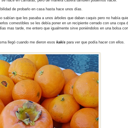
l se hace en cámaras, pero de manera casera también podemos hacer.
ibilidad de probarlo en casa hasta hace unos días.
 sabían que les pasaba a unos árboles que daban caquis pero no había quie
los comestibles se les debía poner en un recipiente cerrado con una copa 
 días mas tarde, me entero que igualmente sirve poniéndolos en una bolsa co
misma llegó cuando me dieron esos
kakis
para ver que podía hacer con ellos.