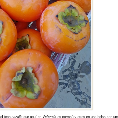
hol (con
cazalla
que aquí en
Valencia
es normal) y otros en una bolsa con un