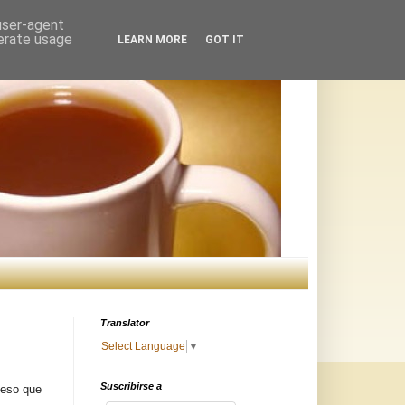
 user-agent
nerate usage
LEARN MORE
GOT IT
Translator
Select Language
▼
Suscribirse a
ceso que