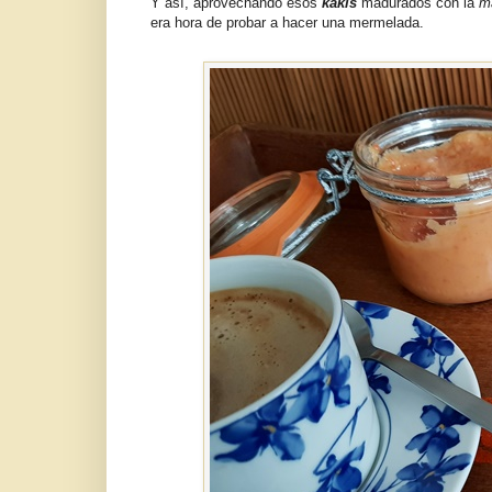
Y así, aprovechando esos
kakis
madurados con la
m
era hora de probar a hacer una mermelada.