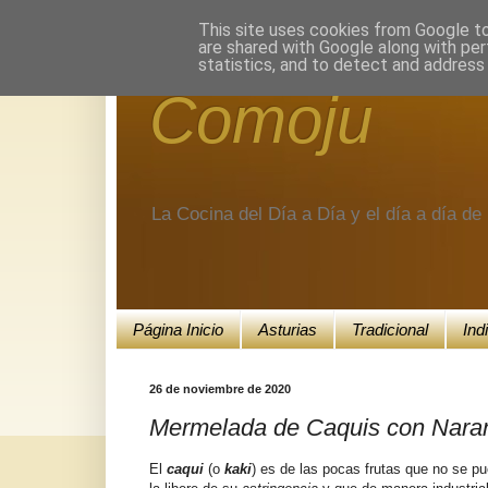
Encuéntranos en Google+.
This site uses cookies from Google to 
are shared with Google along with per
statistics, and to detect and address
Comoju
La Cocina del Día a Día y el día a día d
Página Inicio
Asturias
Tradicional
Ind
26 de noviembre de 2020
Mermelada de Caquis con Naranj
El
caqui
(o
kaki
) es de las pocas frutas que no se p