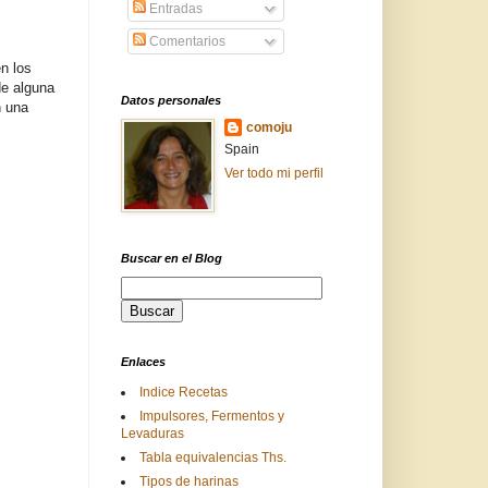
Entradas
Comentarios
n los
de alguna
Datos personales
n una
comoju
Spain
Ver todo mi perfil
Buscar en el Blog
Enlaces
Indice Recetas
Impulsores, Fermentos y
Levaduras
Tabla equivalencias Ths.
Tipos de harinas