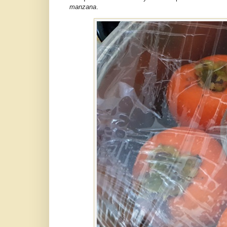
manzana
.