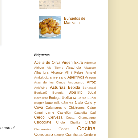
Buñuelos de
Manzana
Etiquetas
Aceite de Oliva Virgen Extra
Ademuz
Alcachofa
Airfryer
Ajo Tierno
Alcasser
Alhambra
Alicante
All i Pebre
Amstel
Aperitivos
aniversario
Aragón
Andalucía
Arroz
Aras de los Olmos
Arroceando
Asturias
Bebida
ArtisWine
Benassal
BlogTrip
Bobal
Benicarló
Beronia
Bollería
Bodega
Bocairent
Botillo
Buñol
Café
Café y
buttermilk
Burger
Cáceres
Cova
Calamares o Chipirones
Calpe
carne
Castellón
Caqui
Cataluña
Catí
Cerdo
Cerveza
Ceuta
Champagne
Chocolate
Claras
Chufa
Chulilla
Cocina
o con el
Cocas
Clemenules
Concurso
Confituras
Cordero
Conejo