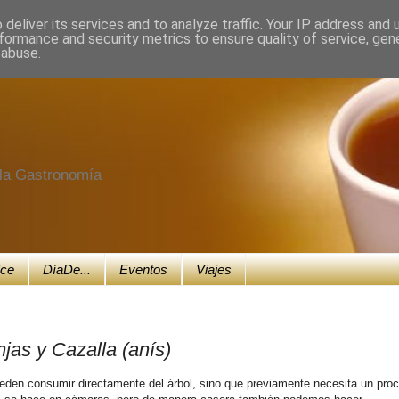
deliver its services and to analyze traffic. Your IP address and
formance and security metrics to ensure quality of service, ge
 abuse.
e la Gastronomía
ice
DíaDe...
Eventos
Viajes
as y Cazalla (anís)
ueden consumir directamente del árbol, sino que previamente necesita un pro