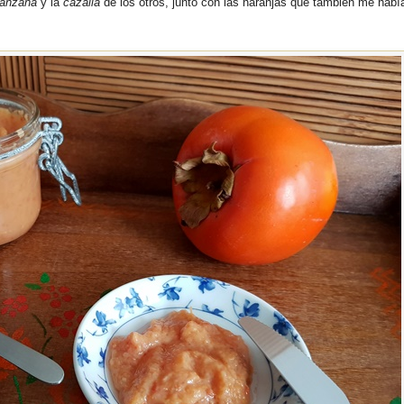
anzana
y la
cazalla
de los otros, junto con las naranjas que tambien me habí