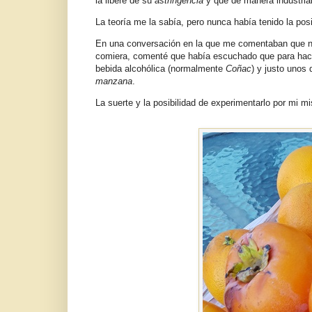
la libere de su
astringencia
y que de manera industria
La teoría me la sabía, pero nunca había tenido la pos
En una conversación en la que me comentaban que no
comiera, comenté que había escuchado que para hacer
bebida alcohólica (normalmente
Coñac
) y justo unos
manzana
.
La suerte y la posibilidad de experimentarlo por mi 