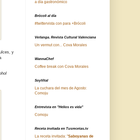
a día gastronómico
Brócoli al día
#twittervista con para +Brócoli
Verlanga. Revista Cultural Valenciana
Un vermut con... Cova Morales
lces, y
a
WannaChef
Coffee break con Cova Morales
ohol
SoyVital
La cuchara del mes de Agosto:
Comoju
Entrevista en "Helios es vida"
Comoju
Receta invitada en Tusrecetas.tv
La receta invitada: "
Saboyanas de