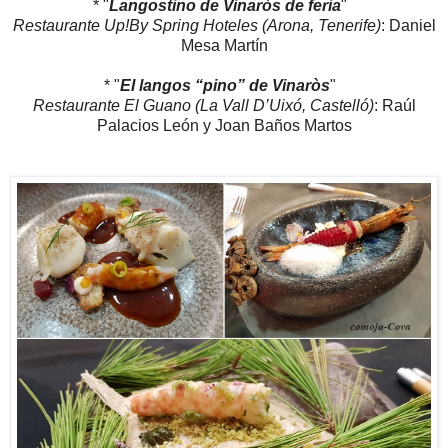
* "
Langostino de Vinaròs de feria
"
Restaurante Up!By Spring Hoteles (Arona, Tenerife)
: Daniel
Mesa Martín
* "
El langos “pino” de Vinaròs
"
Restaurante El Guano (La Vall D’Uixó, Castelló)
: Raúl
Palacios León y Joan Baños Martos