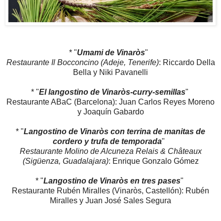
* "
Umami de Vinaròs
"
Restaurante Il Bocconcino (Adeje, Tenerife)
: Riccardo Della
Bella y Niki Pavanelli
* "
El langostino de Vinaròs-curry-semillas
"
Restaurante ABaC (Barcelona): Juan Carlos Reyes Moreno
y Joaquín Gabardo
* "
Langostino de Vinaròs con terrina de manitas de
cordero y trufa de temporada
"
Restaurante Molino de Alcuneza Relais & Châteaux
(Sigüenza, Guadalajara)
: Enrique Gonzalo Gómez
* "
Langostino de Vinaròs en tres pases
"
Restaurante Rubén Miralles (Vinaròs, Castellón): Rubén
Miralles y Juan José Sales Segura