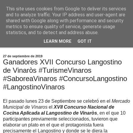
This site uses cookies from Google to deliver its services
Comoju
and to analyze traffic. Your IP address and user-agent are
shared with Google along with performance and security
metrics to ensure quality of service, generate usage
La Cocina del Día a Día y el día a día de la Gastronomía
statistics, and to detect and address abuse.
LEARN MORE
GOT IT
▼
27 de septiembre de 2019
Ganadores XVII Concurso Langostino
de Vinaròs #TurismeVinaros
#SaboreaVinaros #ConcursoLangostino
#LangostinoVinaros
El pasado lunes 23 de Septiembre se celebró en el
Mercado
Municipal de Vinaros
el
XVII Concurso Nacional de
Cocina Aplicada al Langostino de Vinaròs
, en el que 10
participantes previamente seleccionados, tuvieron que
elaborar un plato en el que el protagonista fuera
precisamente el Langostino y donde se le diera la