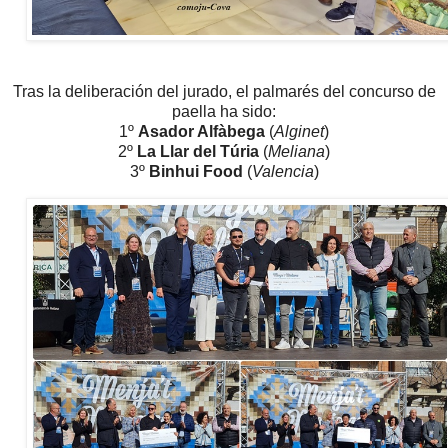
Tras la deliberación del jurado, el palmarés del concurso de
paella ha sido:
1º
Asador Alfàbega
(
Alginet
)
2º
La Llar del Túria
(
Meliana
)
3º
Binhui Food
(
Valencia
)