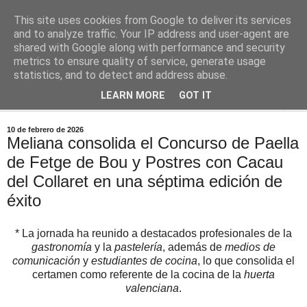
This site uses cookies from Google to deliver its services
Comoju
and to analyze traffic. Your IP address and user-agent are
shared with Google along with performance and security
metrics to ensure quality of service, generate usage
La Cocina del Día a Día y el día a día de la Gastronomía
statistics, and to detect and address abuse.
LEARN MORE
GOT IT
▼
10 de febrero de 2026
Meliana consolida el Concurso de Paella
de Fetge de Bou y Postres con Cacau
del Collaret en una séptima edición de
éxito
* La jornada ha reunido a destacados profesionales de la
gastronomía
y la
pastelería
, además de
medios de
comunicación
y
estudiantes de cocina
, lo que consolida el
certamen como referente de la cocina de la
huerta
valenciana
.