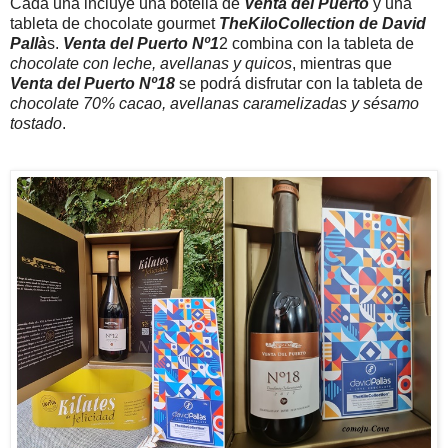
Cada una incluye una botella de
Venta del Puerto
y una
tableta de chocolate gourmet
TheKiloCollection de David
Pallà
s.
Venta del Puerto Nº1
2 combina con la tableta de
chocolate con leche, avellanas y quicos
, mientras que
Venta del Puerto Nº18
se podrá disfrutar con la tableta de
chocolate 70% cacao, avellanas caramelizadas y sésamo
tostado
.