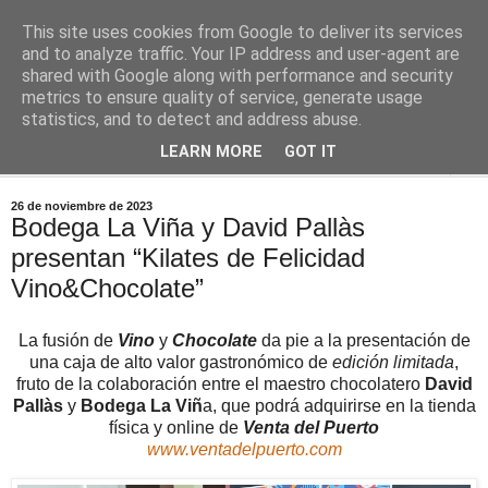
This site uses cookies from Google to deliver its services
Comoju
and to analyze traffic. Your IP address and user-agent are
shared with Google along with performance and security
metrics to ensure quality of service, generate usage
La Cocina del Día a Día y el día a día de la Gastronomía
statistics, and to detect and address abuse.
LEARN MORE
GOT IT
▼
26 de noviembre de 2023
Bodega La Viña y David Pallàs
presentan “Kilates de Felicidad
Vino&Chocolate”
La fusión de
Vino
y
Chocolate
da pie a la presentación de
una caja de alto valor gastronómico de
edición limitada
,
fruto de la colaboración entre el maestro chocolatero
David
Pallàs
y
Bodega La Viñ
a, que podrá adquirirse en la tienda
física y online de
Venta del Puerto
www.ventadelpuerto.com