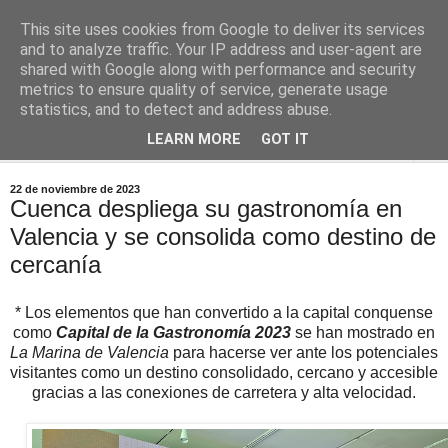
This site uses cookies from Google to deliver its services
Comoju
and to analyze traffic. Your IP address and user-agent are
shared with Google along with performance and security
metrics to ensure quality of service, generate usage
La Cocina del Día a Día y el día a día de la Gastronomía
statistics, and to detect and address abuse.
LEARN MORE
GOT IT
▼
22 de noviembre de 2023
Cuenca despliega su gastronomía en
Valencia y se consolida como destino de
cercanía
* Los elementos que han convertido a la capital conquense
como
Capital de la Gastronomía 2023
se han mostrado en
La Marina de Valencia
para hacerse ver ante los potenciales
visitantes como un destino consolidado, cercano y accesible
gracias a las conexiones de carretera y alta velocidad.