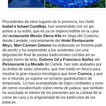
Procedentes de otros lugares de la provincia, los chefs
Isabel e Ismael Castillejo
, han sorprendido con un
ajo
arriero a su estilo
, que es ya un imprescindible en la carta
del
restaurante Mesón Sierra Alta
en
Vega del Codorno
;
desde
Landete
, concretamente del
Hotel Restaurante
Moy
a,
Mari Carmen Gimeno
ha elaborado un finísimo
paté
de perdiz
y ha sorprendido a los asistentes con una
degustación final de pastas tradicionales cocidas en su
propio horno de leña.
Dolores Gil y Francisco Ibáñez
del
Restaurante La Muralla
de
Cañete
, han sido alabados por
su
timbal de setas silvestres
, que han traído en fresco para
mostrar la gran riqueza micológica que tiene
Cuenca
, y que
en sí mismas ya supone un reclamo gastroturístico de
temporada. Lo han acompañado de
higos confitados y lomo
de ciervo escabechado sobre crema de pataca
, que también
ha suscitado el interés de los presentes por la calidad de la
carne de caza y la singularidad de los tubérculos de las
patacas.