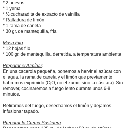
* 2
huevos
* 1
yema
* ½
cucharadita
de extracto de vainilla
* R
alladura de limón
* 1
rama de canela
* 30 gr.
de mantequilla, fría
M
asa Filo
:
*
12 hojas filo
* 100 gr.
de mantequilla, derretida, a temperatura ambiente
Preparar el Almíbar
:
En una cacerola pequeña, ponemos a hervir el azúcar con
el agua, la rama de canela y el limón que previamente
habremos exprimido (OjO, no el zumo, sino la cáscara). Sin
remover, cocinaremos a fuego lento durante unos 6-8
minutos.
Retiramos del fuego, desechamos el limón y dejamos
infusionar tapado.
Preparar la Crema Pastelera
: