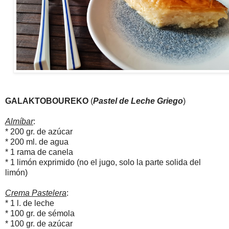
GALAKTOBOUREKO
(
Pastel de Leche Griego
)
Almíbar
:
* 200 g
r.
de azúcar
*
200 ml.
de agua
*
1
rama de canela
*
1
limón exprimido (no el jugo, solo la parte solida del
limón)
Crema Pastelera
:
* 1 l.
de leche
* 100 gr.
de sémola
* 100 gr.
de azúcar