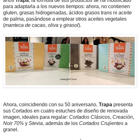
años
Trapa
, la fórmula de sus productos se ha modificado
para adaptarla a los nuevos tiempos: ahora, no contienen
gluten, grasas hidrogenadas, ácidos grasos trans ni aceite
de palma, pasándose a emplear otros aceites vegetales
(
manteca de cacao
,
oliva
y
girasol
).
Ahora, coincidiendo con su 50 aniversario,
Trapa
presenta
sus Cortados en cuatro estuches de diseño de renovada
imagen, ideales para regalar:
Cortados Clásicos
,
Creación
,
Noir 70%
y
Stevia
, además de los
Cortados Crujientes
a
granel.