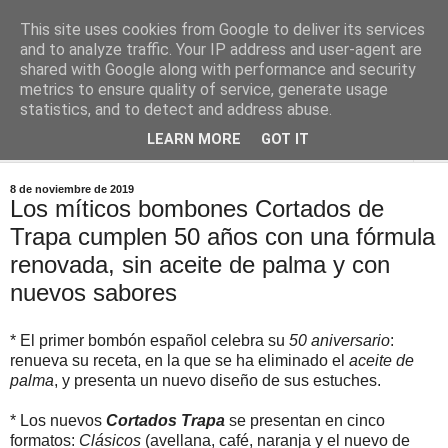
This site uses cookies from Google to deliver its services
Comoju
and to analyze traffic. Your IP address and user-agent are
shared with Google along with performance and security
metrics to ensure quality of service, generate usage
La Cocina del Día a Día y el día a día de la Gastronomía
statistics, and to detect and address abuse.
LEARN MORE
GOT IT
▼
8 de noviembre de 2019
Los míticos bombones Cortados de
Trapa cumplen 50 años con una fórmula
renovada, sin aceite de palma y con
nuevos sabores
* El primer bombón español celebra su
50 aniversario
:
renueva su receta, en la que se ha eliminado el
aceite de
palma
, y presenta un nuevo diseño de sus estuches.
* Los nuevos
Cortados Trapa
se presentan en cinco
formatos:
Clásicos
(avellana, café, naranja y el nuevo de