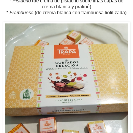
*
Pistacho
(de crema de pistacho sobre finas capas de
crema blanca y praliné)
*
Frambuesa
(de crema blanca con frambuesa liofilizada)