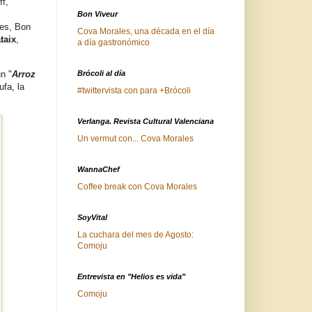
ff,
Bon Viveur
es, Bon
Cova Morales, una década en el día
taix
,
a día gastronómico
n "
Arroz
Brócoli al día
ufa, la
#twittervista con para +Brócoli
Verlanga. Revista Cultural Valenciana
Un vermut con... Cova Morales
WannaChef
Coffee break con Cova Morales
SoyVital
La cuchara del mes de Agosto:
Comoju
Entrevista en "Helios es vida"
Comoju