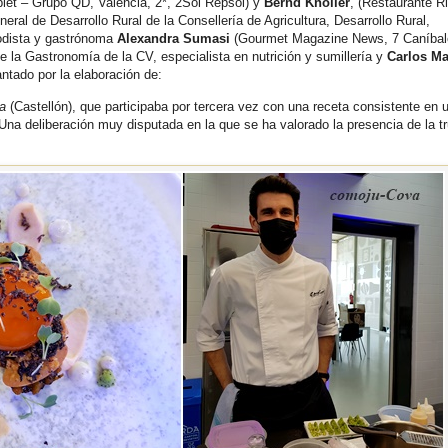
let – Grupo QD, Valencia, 2*, 2Sol Repsol) y
Bernd Knöller
, (Restaurante Ri
eral de Desarrollo Rural de la Consellería de Agricultura, Desarrollo Rural,
iodista y gastrónoma
Alexandra Sumasi
(Gourmet Magazine News, 7 Caníbal
e la Gastronomía de la CV, especialista en nutrición y sumillería y
Carlos Ma
tado por la elaboración de:
a
(Castellón), que participaba por tercera vez con una receta consistente en u
 Una deliberación muy disputada en la que se ha valorado la presencia de la tr