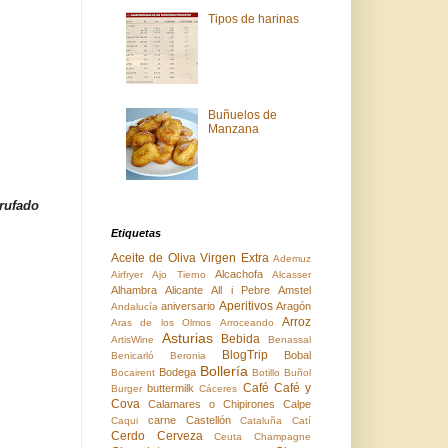
Tipos de harinas
Buñuelos de
Manzana
rufado
Etiquetas
Aceite de Oliva Virgen Extra
Ademuz
Alcachofa
Airfryer
Ajo Tierno
Alcasser
Alhambra
Alicante
All i Pebre
Amstel
Aperitivos
aniversario
Aragón
Andalucía
Arroz
Aras de los Olmos
Arroceando
Asturias
Bebida
ArtisWine
Benassal
BlogTrip
Bobal
Benicarló
Beronia
Bollería
Bodega
Bocairent
Botillo
Buñol
Café
Café y
buttermilk
Burger
Cáceres
Cova
Calamares o Chipirones
Calpe
carne
Castellón
Caqui
Cataluña
Catí
Cerdo
Cerveza
Ceuta
Champagne