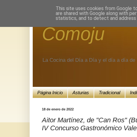
Encuéntranos en Google+.
This site uses cookies from Google to 
are shared with Google along with per
statistics, and to detect and address
Comoju
La Cocina del Día a Día y el día a día d
Página Inicio
Asturias
Tradicional
Ind
18 de enero de 2022
Aitor Martínez, de "Can Ros" (Bu
IV Concurso Gastronómico Valen