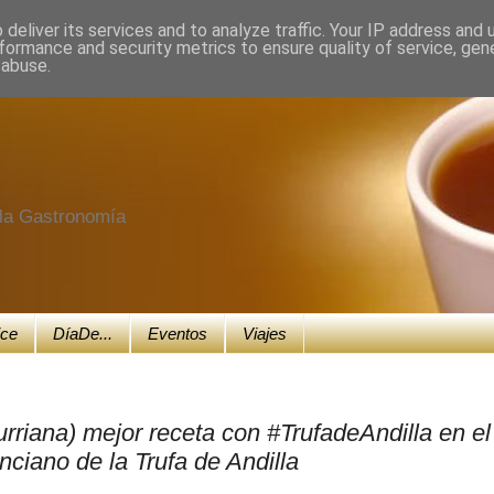
deliver its services and to analyze traffic. Your IP address and
formance and security metrics to ensure quality of service, ge
 abuse.
e la Gastronomía
ice
DíaDe...
Eventos
Viajes
rriana) mejor receta con #TrufadeAndilla en el
ciano de la Trufa de Andilla