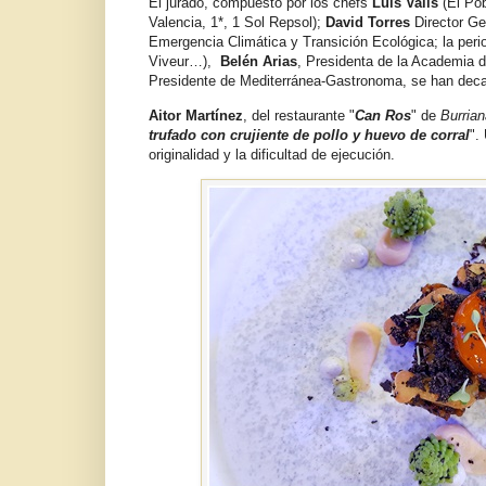
El jurado, compuesto por los chefs
Luis Valls
(El Pob
Valencia, 1*, 1 Sol Repsol);
David Torres
Director Gen
Emergencia Climática y Transición Ecológica; la per
Viveur…),
Belén Arias
, Presidenta de la Academia d
Presidente de Mediterránea-Gastronoma, se han decan
Aitor Martínez
, del restaurante "
Can Ros
" de
Burrian
trufado con crujiente de pollo y huevo de corral
".
originalidad y la dificultad de ejecución.