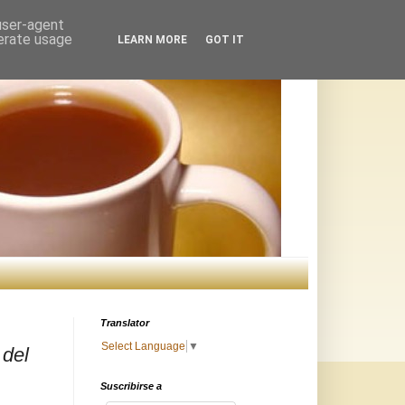
 user-agent
nerate usage
LEARN MORE
GOT IT
Translator
Select Language
▼
 del
Suscribirse a