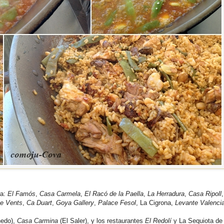
ia:
El Famós
,
Casa Carmela
,
El Racó de la Paella
,
La Herradura
,
Casa Ripoll
 e Vents
,
Ca Duart
,
Goya Gallery
,
Palace Fesol
, La Cigrona,
Levante Valenci
nedo),
Casa Carmina
(El Saler), y los restaurantes
El Redolí
y La Sequiota de