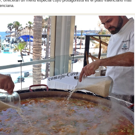
r
, ofrecerán un menú especial cuyo protagonista es el plato valenciano más
lenciana.