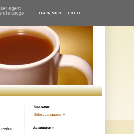
 user-agent
nerate usage
LEARN MORE
GOT IT
Translator
Select Language
▼
Suscribirse a
urantes