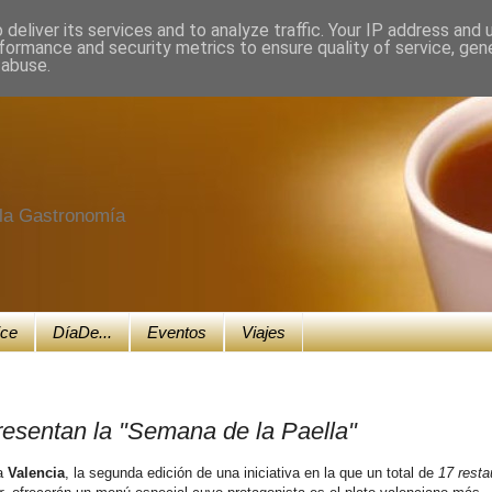
deliver its services and to analyze traffic. Your IP address and
formance and security metrics to ensure quality of service, ge
 abuse.
e la Gastronomía
ice
DíaDe...
Eventos
Viajes
resentan la "Semana de la Paella"
 a
Valencia
, la segunda edición de una iniciativa en la que un total de
17 resta