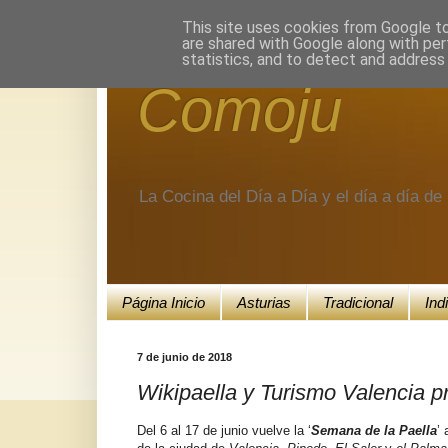
Encuéntranos en Google+.
This site uses cookies from Google to 
are shared with Google along with per
statistics, and to detect and address
Comoju
La Cocina del Día a Día y el día a día d
Página Inicio
Asturias
Tradicional
Ind
7 de junio de 2018
Wikipaella y Turismo Valencia p
Del 6 al 17 de junio vuelve la ‘
Semana de la Paella
’