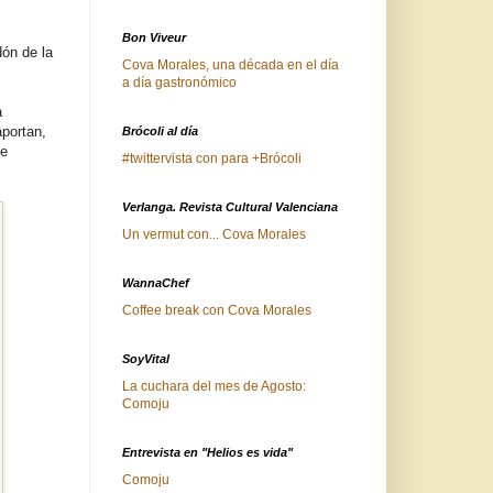
Bon Viveur
dón de la
Cova Morales, una década en el día
a día gastronómico
a
aportan,
Brócoli al día
de
#twittervista con para +Brócoli
Verlanga. Revista Cultural Valenciana
Un vermut con... Cova Morales
WannaChef
Coffee break con Cova Morales
SoyVital
La cuchara del mes de Agosto:
Comoju
Entrevista en "Helios es vida"
Comoju