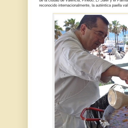
de la ciudad de
Valencia
,
Pinedo
,
El Saler
y
el Palma
reconocido internacionalmente, la auténtica paella va