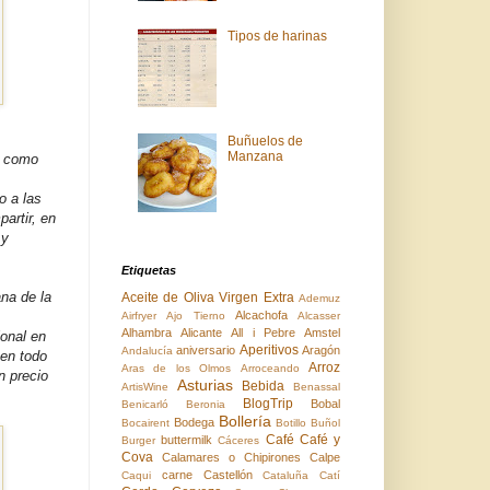
Tipos de harinas
Buñuelos de
Manzana
, como
o a las
artir, en
 y
Etiquetas
na de la
Aceite de Oliva Virgen Extra
Ademuz
Alcachofa
Airfryer
Ajo Tierno
Alcasser
Alhambra
Alicante
All i Pebre
Amstel
ional en
Aperitivos
aniversario
Aragón
Andalucía
 en todo
Arroz
Aras de los Olmos
Arroceando
n precio
Asturias
Bebida
ArtisWine
Benassal
BlogTrip
Bobal
Benicarló
Beronia
Bollería
Bodega
Bocairent
Botillo
Buñol
Café
Café y
buttermilk
Burger
Cáceres
Cova
Calamares o Chipirones
Calpe
carne
Castellón
Caqui
Cataluña
Catí