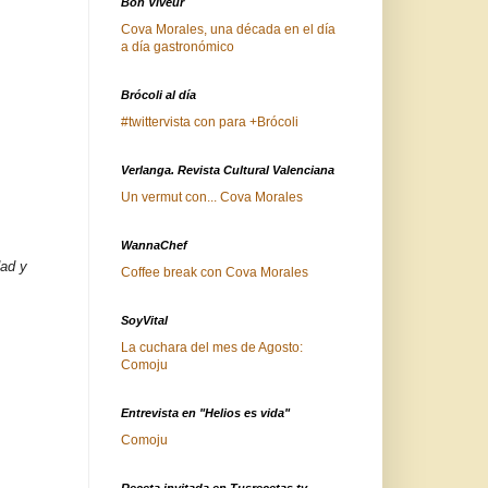
Bon Viveur
Cova Morales, una década en el día
a día gastronómico
Brócoli al día
#twittervista con para +Brócoli
Verlanga. Revista Cultural Valenciana
Un vermut con... Cova Morales
WannaChef
dad y
Coffee break con Cova Morales
SoyVital
La cuchara del mes de Agosto:
Comoju
Entrevista en "Helios es vida"
Comoju
Receta invitada en Tusrecetas.tv