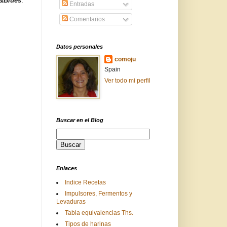
a&Blues
.
Entradas
Comentarios
Datos personales
comoju
Spain
Ver todo mi perfil
Buscar en el Blog
Enlaces
Indice Recetas
Impulsores, Fermentos y
Levaduras
Tabla equivalencias Ths.
Tipos de harinas