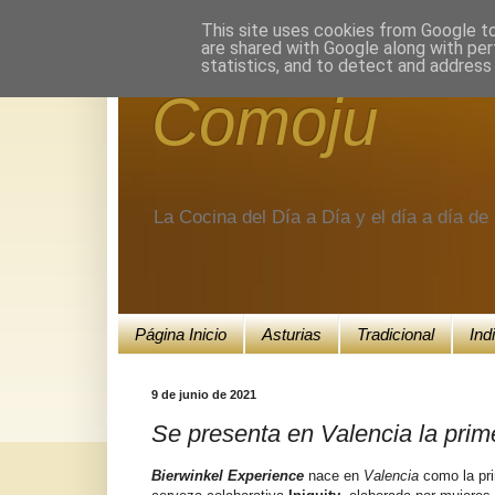
Encuéntranos en Google+.
This site uses cookies from Google to 
are shared with Google along with per
statistics, and to detect and address
Comoju
La Cocina del Día a Día y el día a día d
Página Inicio
Asturias
Tradicional
Ind
9 de junio de 2021
Se presenta en Valencia la pri
Bierwinkel Experience
nace en
Valencia
como la pri