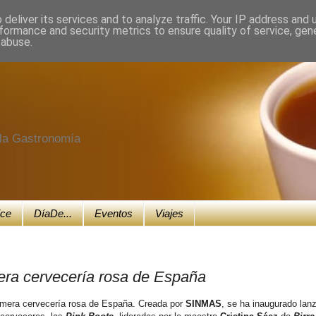
deliver its services and to analyze traffic. Your IP address and
formance and security metrics to ensure quality of service, ge
 abuse.
e la Gastronomía
ice
DíaDe...
Eventos
Viajes
mera cervecería rosa de España
mera cervecería rosa de España. Creada por
SINMAS
, se ha inaugurado lan