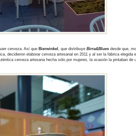
quier cerveza. Así que
Bierwinkel
, que distribuye
Birra&Blues
desde que, mo
ca, decidieron elaborar cerveza artesanal en 2011 y al ser la fábrica elegida 
auténtica cerveza artesana hecha sólo por mujeres, la ocasión la pintaban de 