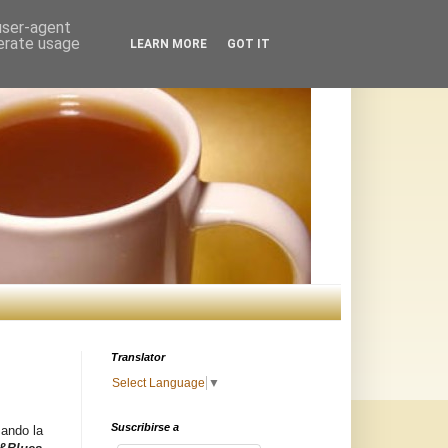
 user-agent
nerate usage
LEARN MORE
GOT IT
Translator
Select Language
▼
Suscribirse a
zando la