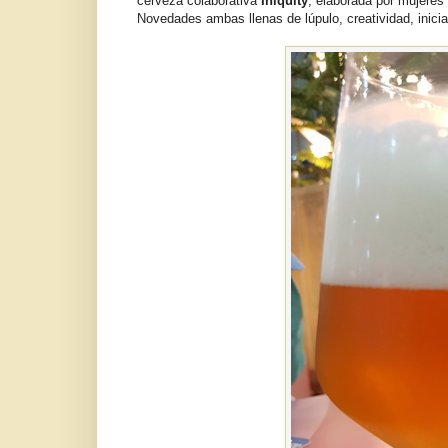
cerveza colaborativa
Iniquity
, elaborada por mujeres
Novedades ambas llenas de lúpulo, creatividad, inic