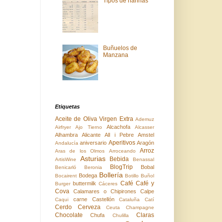
Tipos de harinas
Buñuelos de
Manzana
Etiquetas
Aceite de Oliva Virgen Extra
Ademuz
Alcachofa
Airfryer
Ajo Tierno
Alcasser
Alhambra
Alicante
All i Pebre
Amstel
Aperitivos
aniversario
Aragón
Andalucía
Arroz
Aras de los Olmos
Arroceando
Asturias
Bebida
ArtisWine
Benassal
BlogTrip
Bobal
Benicarló
Beronia
Bollería
Bodega
Bocairent
Botillo
Buñol
Café
Café y
buttermilk
Burger
Cáceres
Cova
Calamares o Chipirones
Calpe
carne
Castellón
Caqui
Cataluña
Catí
Cerdo
Cerveza
Ceuta
Champagne
Chocolate
Claras
Chufa
Chulilla