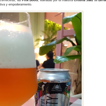
 cerveceras, las
Pink Boots
, lideradas por la maestra
Cristina Sáez
de
Birr
iativa y empoderamiento.