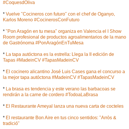
#CoquesdOliva
*
Vuelve "Cocineros con futuro" con el chef de Oganyo,
Karlos Moreno #CocinerosConFuturo
*
"Pon Aragón en tu mesa" organiza en Valencia el I Show
Room profesional de productos agroalimentarios de la mano
de Gastrónoma #PonAragónEnTuMesa
*
La tapa autóctona es la estrella: Llega la II edición de
Tapas #MadeinCV #TapasMadeinCV
*
El cocinero alicantino José Luis Cases gana el concurso a
la mejor tapa autóctona #MadeinCV #TapasMadeinCV
*
La brasa es tendencia y este verano las barbacoas se
rendirán a la carne de cordero #TodoaLaBrasa
*
El Restaurante Ameyal lanza una nueva carta de cocteles
*
El restaurante Bon Aire en tus cinco sentidos: "Arròs &
tradició"