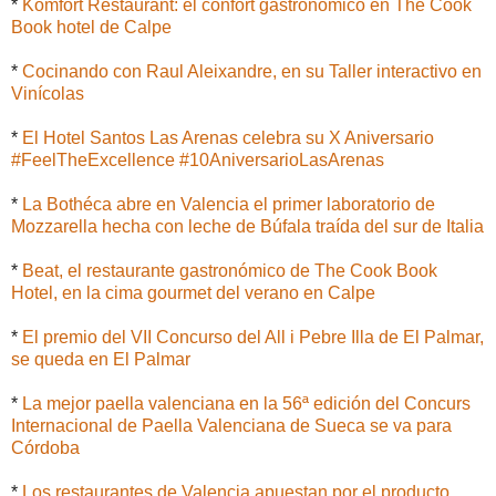
*
Komfort Restaurant: el confort gastronómico en The Cook
Book hotel de Calpe
*
Cocinando con Raul Aleixandre, en su Taller interactivo en
Vinícolas
*
El Hotel Santos Las Arenas celebra su X Aniversario
#FeelTheExcellence #10AniversarioLasArenas
*
La Bothéca abre en Valencia el primer laboratorio de
Mozzarella hecha con leche de Búfala traída del sur de Italia
*
Beat, el restaurante gastronómico de The Cook Book
Hotel, en la cima gourmet del verano en Calpe
*
El premio del VII Concurso del All i Pebre Illa de El Palmar,
se queda en El Palmar
*
La mejor paella valenciana en la 56ª edición del Concurs
Internacional de Paella Valenciana de Sueca se va para
Córdoba
*
Los restaurantes de Valencia apuestan por el producto