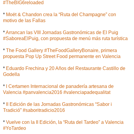
#TheBIG6reloaded
*
Moët & Chandon crea la “Ruta del Champagne” con
motivo de las Fallas
*
Arrancan las VIII Jornadas Gastronómicas de El Puig
#SaboreaElPuig, con propuesta de menú más ruta turística
*
The Food Gallery ‪#‎TheFoodGalleryBonaire, primera
propuesta Pop Up Street Food permanente en Valencia
*
Eduardo Frechina y 20 Años del Restaurante Castillo de
Godella
*
I Certamen Internacional de panadería artesana de
Valencia #panvalencia2016 #valenciapadequalitat
*
II Edición de las Jornadas Gastronómicas “Sabor i
Tradició” #saboritradicio2016
*
Vuelve con la II Edición, la “Ruta del Tardeo” a Valencia
#YoTardeo