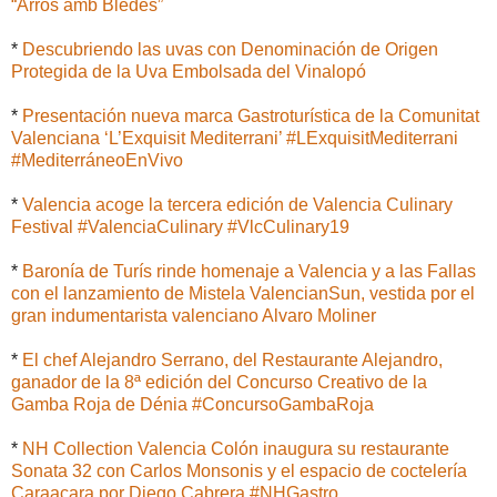
“Arròs amb Bledes”
*
Descubriendo las uvas con Denominación de Origen
Protegida de la Uva Embolsada del Vinalopó
*
Presentación nueva marca Gastroturística de la Comunitat
Valenciana ‘L’Exquisit Mediterrani’ #LExquisitMediterrani
#MediterráneoEnVivo
*
Valencia acoge la tercera edición de Valencia Culinary
Festival #ValenciaCulinary #VlcCulinary19
*
Baronía de Turís rinde homenaje a Valencia y a las Fallas
con el lanzamiento de Mistela ValencianSun, vestida por el
gran indumentarista valenciano Alvaro Moliner
*
El chef Alejandro Serrano, del Restaurante Alejandro,
ganador de la 8ª edición del Concurso Creativo de la
Gamba Roja de Dénia #ConcursoGambaRoja
*
NH Collection Valencia Colón inaugura su restaurante
Sonata 32 con Carlos Monsonis y el espacio de coctelería
Caraacara por Diego Cabrera #NHGastro