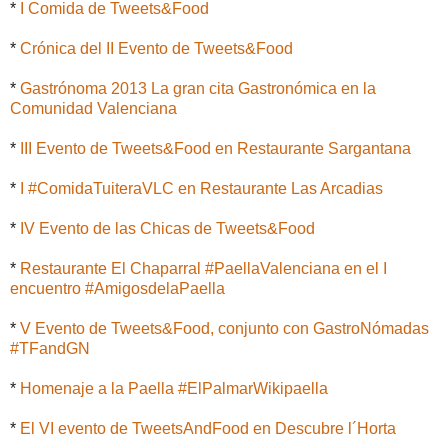
*
I Comida de Tweets&Food
*
Crónica del II Evento de Tweets&Food
*
Gastrónoma 2013 La gran cita Gastronómica en la
Comunidad Valenciana
*
III Evento de Tweets&Food en Restaurante Sargantana
*
I #ComidaTuiteraVLC en Restaurante Las Arcadias
*
IV Evento de las Chicas de Tweets&Food
*
Restaurante El Chaparral #PaellaValenciana en el I
encuentro #AmigosdelaPaella
*
V Evento de Tweets&Food, conjunto con GastroNómadas
#TFandGN
*
Homenaje a la Paella #ElPalmarWikipaella
*
El VI evento de TweetsAndFood en Descubre l´Horta