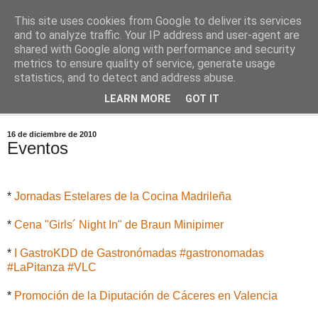
This site uses cookies from Google to deliver its services
Comoju
and to analyze traffic. Your IP address and user-agent are
shared with Google along with performance and security
metrics to ensure quality of service, generate usage
La Cocina del Día a Día y el día a día de la Gastronomía
statistics, and to detect and address abuse.
LEARN MORE
GOT IT
▼
16 de diciembre de 2010
Eventos
*
Jornadas Estelares de la Cocina Madrileña
*
Cena "Girls´ Night In" de Braun Minipimer
*
I GastroKDD de Gastronómadas #gastronomadas
#LaPitanza #VLC
*
Promoción de la Diputación de Cáceres en Valencia