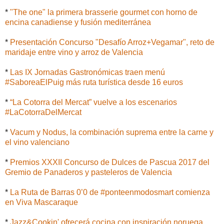
*
"The one" la primera brasserie gourmet con horno de
encina canadiense y fusión mediterránea
*
Presentación Concurso "Desafío Arroz+Vegamar", reto de
maridaje entre vino y arroz de Valencia
*
Las IX Jornadas Gastronómicas traen menú
#SaboreaElPuig más ruta turística desde 16 euros
*
“La Cotorra del Mercat” vuelve a los escenarios
#LaCotorraDelMercat
*
Vacum y Nodus, la combinación suprema entre la carne y
el vino valenciano
*
Premios XXXII Concurso de Dulces de Pascua 2017 del
Gremio de Panaderos y pasteleros de Valencia
*
La Ruta de Barras 0’0 de #ponteenmodosmart comienza
en Viva Mascaraque
*
Jazz&Cookin' ofrecerá cocina con inspiración noruega