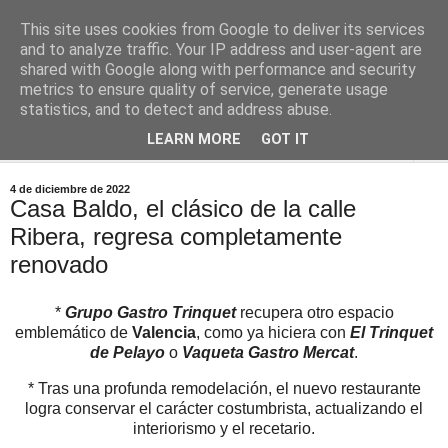
This site uses cookies from Google to deliver its services
Comoju
and to analyze traffic. Your IP address and user-agent are
shared with Google along with performance and security
metrics to ensure quality of service, generate usage
La Cocina del Día a Día y el día a día de la Gastronomía
statistics, and to detect and address abuse.
LEARN MORE
GOT IT
▼
4 de diciembre de 2022
Casa Baldo, el clásico de la calle
Ribera, regresa completamente
renovado
*
Grupo Gastro Trinquet
recupera otro espacio
emblemático de
Valencia
, como ya hiciera con
El Trinquet
de Pelayo
o
Vaqueta Gastro Mercat
.
* Tras una profunda remodelación, el nuevo restaurante
logra conservar el carácter costumbrista, actualizando el
interiorismo y el recetario.