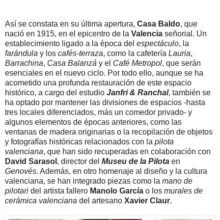
Así se constata en su última apertura,
Casa Baldo
, que
nació en 1915, en el epicentro de la
Valencia
señorial. Un
establecimiento ligado a la época del
espectáculo
, la
farándula
y los
cafés-terraza
, como la cafetería
Lauria
,
Barrachina
,
Casa Balanzá
y el
Café Metropol
, que serán
esenciales en el nuevo ciclo. Por todo ello, aunque se ha
acometido una profunda restauración de este espacio
histórico, a cargo del estudio
Janfri & Ranchal
, también se
ha optado por mantener las divisiones de espacios -hasta
tres locales diferenciados, más un comedor privado- y
algunos elementos de épocas anteriores, como las
ventanas de madera originarias o la recopilación de objetos
y fotografías históricas relacionados con la
pilota
valenciana
, que han sido recuperadas en colaboración con
David Sarasol
, director del
Museu de la Pilota
en
Genovés
. Además, en otro homenaje al diseño y la cultura
valenciana, se han integrado piezas como la
mano de
pilotari
del artista fallero
Manolo García
o los
murales de
cerámica valenciana
del artesano
Xavier Claur
.